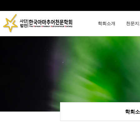
학회소개
천문지
류
하위분류
하위분류
학회소