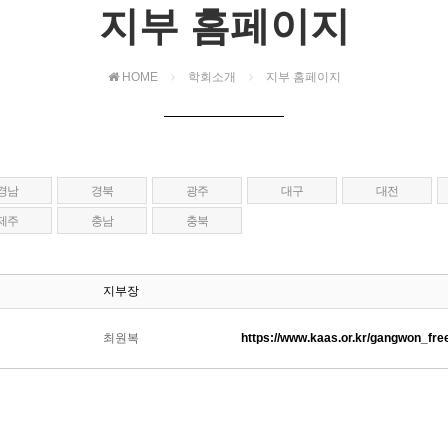
지부 홈페이지
HOME
학회소개
지부 홈페이지
경남
경북
광주
대구
대전
제주
충남
충북
지부장
최원복
https://www.kaas.or.kr/gangwon_fre