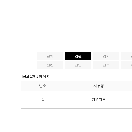
전체
강원
경기
인천
전남
전북
Total 1건
1 페이지
번호
지부명
1
강원지부