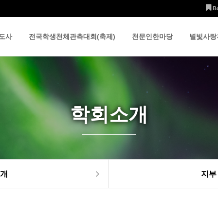
B
도사
전국학생천체관측대회(축제)
천문인한마당
별빛사랑
학회소개
개
지부