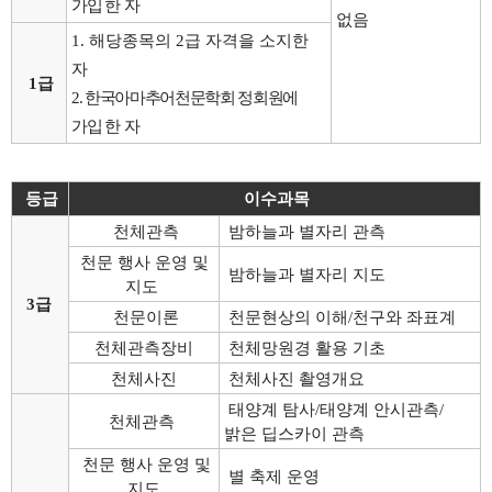
가입 한
자
없음
1.
해당종목의
2
급 자격을 소지한
자
1급
2.
한국아마추어천문학회
정회원에
가입 한
자
등급
이수과목
천체관측
밤하늘과 별자리 관측
천문 행사 운영 및
밤하늘과 별자리 지도
지도
3급
천문이론
천문현상의 이해/천구와 좌표계
천체관측장비
천체망원경 활용 기초
천체사진
천체사진 촬영개요
태양계 탐사/태양계 안시관측/
천체관측
밝은 딥스카이 관측
천문 행사 운영 및
별 축제 운영
지도