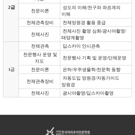
2급
성도의 이해/천구와 좌표계의
천문이론
이해
천체관측장비
천체망원경 활용 중급
천체사진 촬영 심화/광시야촬영/
천체사진
태양계촬영
천체관측
딥스카이 안시관측
천문행사 운영 및
천문행사 기획 및 운영/단체운영
지도
급
천문이론
은하/우주생물학/천문학 동향
1
자동도입 망원경/자동가이드
천체관측장비
망원경
천체사진
광시야촬영/딥스카이촬영