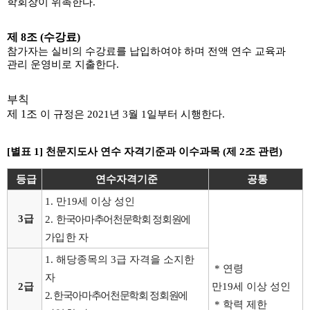
학회장이 위촉한다.
제 8조 (수강료)
참가자는 실비의 수강료를 납입하여야 하며 전액 연수 교육과
관리 운영비로 지출한다.
부칙
제 1조
이 규정은 2021년 3월 1일부터 시행한다.
[
별표
1]
천문지도사 연수 자격기준과 이수과목
(
제
2
조 관련
)
등급
연수자격기준
공통
1. 만19세 이상 성인
3급
2.
한국아마추어천문학회
정회원에
가입 한
자
1.
해당종목의
3
급 자격을 소지한
*
연령
자
2급
만
19
세
이상 성인
2.
한국아마추어천문학회
정회원에
*
학력 제한