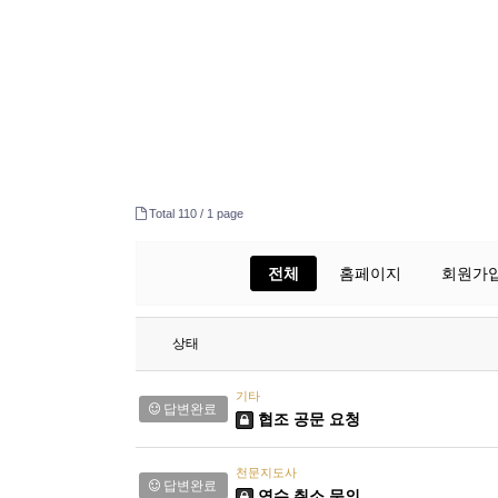
Total 110 /
1 page
전체
홈페이지
회원가입
상태
기타
답변완료
협조 공문 요청
천문지도사
답변완료
연수 취소 문의