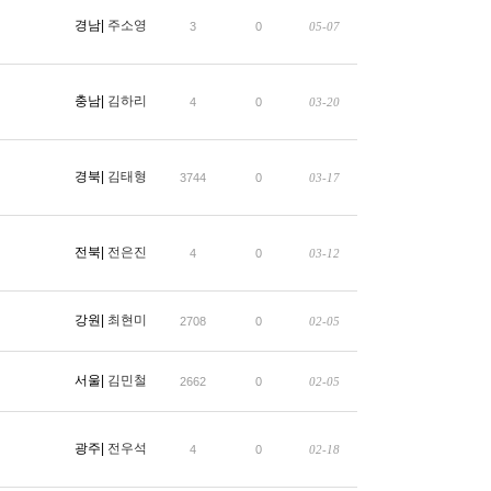
경남|
주소영
3
0
05-07
충남|
김하리
4
0
03-20
경북|
김태형
3744
0
03-17
전북|
전은진
4
0
03-12
강원|
최현미
2708
0
02-05
서울|
김민철
2662
0
02-05
광주|
전우석
4
0
02-18