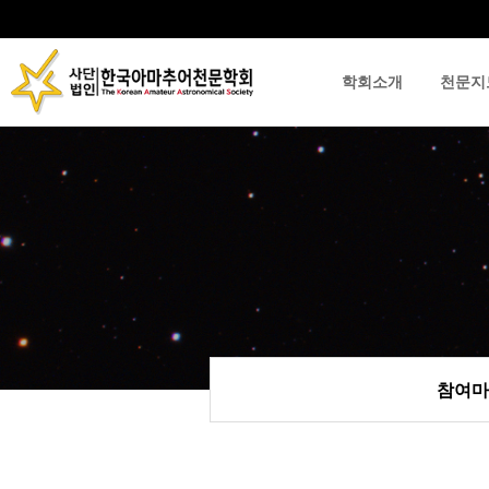
학회소개
천문지
류
하위분류
하위분류
참여마