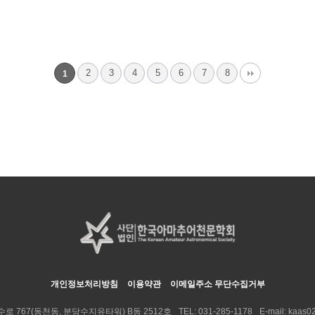
2
3
4
5
6
7
8
1
개인정보처리방침
이용약관
이메일주소 무단수집거부
수로 767(동천동, 분당수지유타워) B동 2512호
TEL:
031-285-1178
E-mail:
kaas02