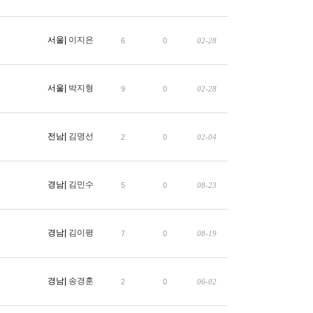
서울|
이지은
6
0
02-28
서울|
박지형
9
0
02-28
전남|
김명선
2
0
02-04
경남|
김민수
5
0
08-23
경남|
김이평
7
0
08-19
경남|
송경훈
2
0
06-02