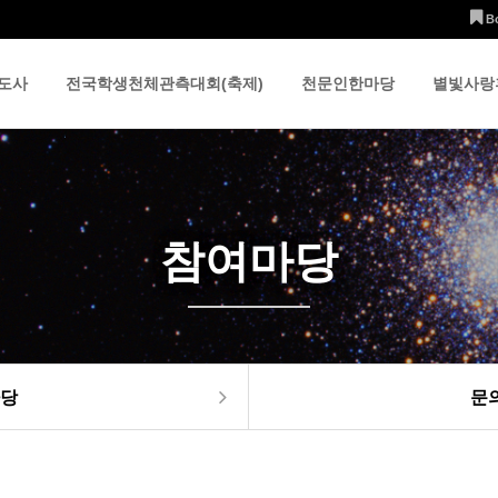
B
도사
전국학생천체관측대회(축제)
천문인한마당
별빛사랑
참여마당
당
문