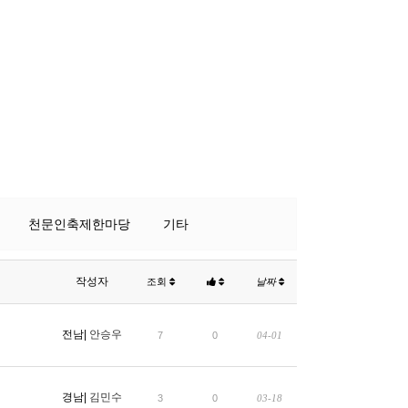
천문인축제한마당
기타
작성자
조회
날짜
전남|
안승우
7
0
04-01
경남|
김민수
3
0
03-18