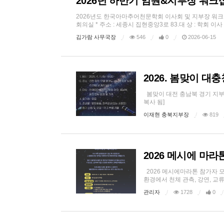
2026년 하반기 임원&지부장 워크
2026년도 한국아마추어천문학회 이사회 및 지부장 워크숍을 
회의실 * 주소 : 세종시 집현중앙3로 83.대 상 : 학회 이사 및 
김가람 사무국장
546
0
2026-06-15
2026. 봄맞이 
봄맞이 대전 충남북 경기 지부 연
복사 됨]
이재현 충북지부장
819
2026 메시에 마라톤
2026 메시에마라톤 참가자 
환경에서 천체 관측, 강연, 교류의 
관리자
1728
0