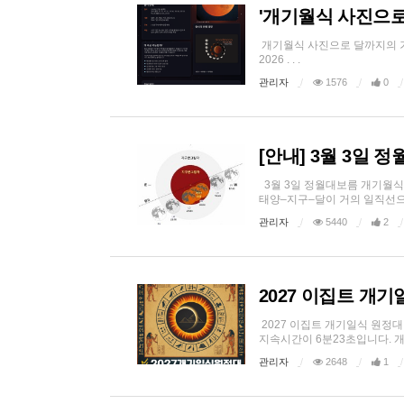
'개기월식 사진으로
개기월식 사진으로 달까지의 
2026 . . .
관리자
1576
0
[안내] 3월 3일 
3월 3일 정월대보름 개기월식
태양–지구–달이 거의 일직선으로 
관리자
5440
2
2027 이집트 개
2027 이집트 개기일식 원정
지속시간이 6분23초입니다. 개
관리자
2648
1