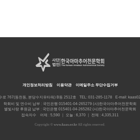
개인정보처리방침
이용약관
이메일주소 무단수집거부
수로 767(동천동, 분당수지유타워) B동 2512호
TEL:
031-285-1178
E-mail:
kaas02
학회비 및 연수비 납부 : 국민은행 015401-04-265279 (사)한국아마추어천문학회
별빛사랑 후원금 납부 : 국민은행 015401-04-265282 (사)한국아마추어천문학회
접속자수 어제 : 5,590 ｜ 오늘 : 6,370 ｜ 전체 : 4,335,311
Copyright
©
www.kaas.or.kr
All rights reserved.