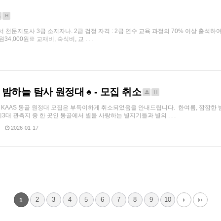
H
로서 천문지도사 3급 소지자나. 2급 검정 자격 : 2급 연수 교육 과정의 70% 이상 출석하
000원※ 교재비, 숙식비, 교 . . .
몽골 밤하늘 탐사 원정대 ♠ - 모집 취소
H
년 KAAS 몽골 원정대 모집은 부득이하게 취소되었음을 안내드립니다. 한여름, 깜깜한
대 관측지 중 한 곳인 몽골에서 별을 사랑하는 별지기들과 별의 . . .
2026-01-17
2
3
4
5
6
7
8
9
10
1