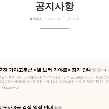
공지사항
HOME
참여마당
공지사항
산축전 가야고분군 <별 보러 가야로> 참가 안내
+ 1
H
특별한 천문 여행지로 변합니다.천문전문가의 흥미로운 스토리텔링 강연과 천체망원경
램에 여러분을 초대합니다.가. 행사 일정 및 장소운영 기간: 총 5일간 (19:00 ~ 2 . .
2026-07-24
지도사 3급 검정 일정 안내
H