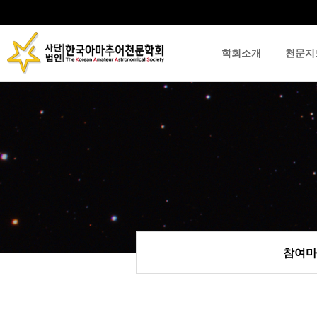
학회소개
천문지
류
하위분류
하위분류
참여마