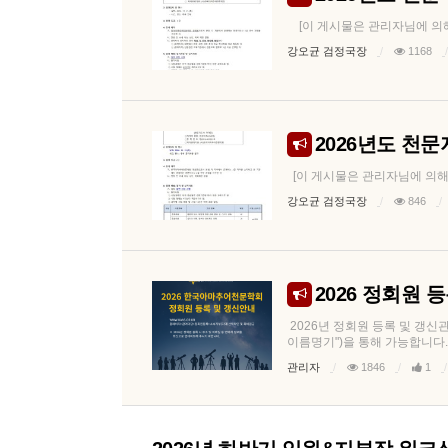
[이 게시물은 관리자님에 의해 20
강오균 검정국장
1168
2026년도 천문
[이 게시물은 관리자님에 의해 202
강오균 검정국장
846
2026 정회원 
2026년 정회원 등록 및 갱신관
이름명기")을 통해 가능합니다. 학회
관리자
1846
1