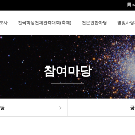
B
도사
전국학생천체관측대회(축제)
천문인한마당
별빛사랑
참여마당
당
공