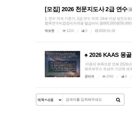
[모집] 2026 천문지도사 2급 연수
1. 연수 자격 기준가. 2급 연수 자격: 19세 이상 성인으
항목연수비검정비자격증 발급비비 용600,000원56,000원34,
박보현
1214
0
2026-01-26
♠ 2026 KAAS 
지원자 부족으로 인해 2026
페르세우스 유성우 기간에 세계3
관리자
2092
0
다음
맨끝