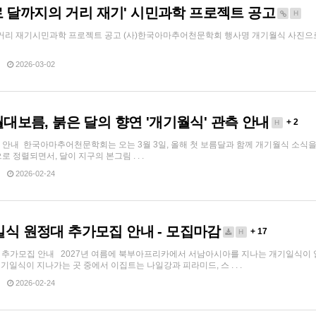
 달까지의 거리 재기' 시민과학 프로젝트 공고
H
거리 재기시민과학 프로젝트 공고 (사)한국아마추어천문학회 행사명 개기월식 사진으
2026-03-02
정월대보름, 붉은 달의 향연 '개기월식' 관측 안내
+ 2
H
 안내 한국아마추어천문학회는 오는 3월 3일, 올해 첫 보름달과 함께 개기월식 소
정렬되면서, 달이 지구의 본그림 . . .
2026-02-24
기일식 원정대 추가모집 안내 - 모집마감
+ 17
H
대 추가모집 안내 2027년 여름에 북부아프리카에서 서남아시아를 지나는 개기일식이 일
기일식이 지나가는 곳 중에서 이집트는 나일강과 피라미드, 스 . . .
2026-02-24