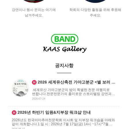
강연이나 행사 문의는 여기에
학회의 다양한 활동을 위해 후원해
남겨주세요.
주세요.
공지사항
인기글
2026 세계유산축전 가야고분군 <별 보러 가…
H
+
1
세계유산 가야고분군의 밤이 특별한 천문 여행지로
변합니다.천문전문가의 흥미로운 스토리텔링 강연과
천체망원경 관측을 통해 가야인의 우주관과 아름다운
2026-07-24
여름 밤하늘을 함께 경 . . .
인기글
2026년 하반기 임원&지부장 워크샵 안내
H
2026년도 한국아마추어천문학회 이사회 및 지부장 워크숍을 아래와
같이 개최합니다.1.일 시 : 2026년 7월 17일(금) 14시 ~17시*7월
17일은 제헌절로 공휴일 입니다. . . .
2026-06-15