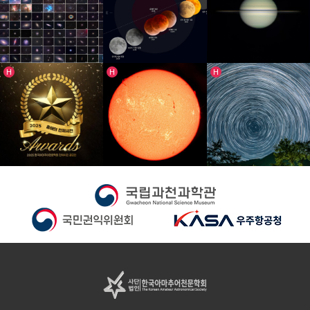
인기글
인기글
인기글
H
H
H
메시에 목록 대상을 모아서 메시에 목록 만들…
2026.3.3. 개기월식
고리가 거의 사라진 토성입니다.
2025 한국아마추어천문학회 천체사진 공모전…
늦었어도 따뜻한 태양처럼
늦었지만 한바퀴 돌려돌려 돌림판