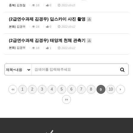
충북|
김현철
16
0
2022-10-13
(2급연수과제 김경우) 딥스카이 사진 촬영
본회|
김경우
24
0
2022-10-12
(2급연수과제 김경우) 태양계 천체 관측기
본회|
김경우
16
1
2022-10-12
1
2
3
4
5
6
7
8
10
9