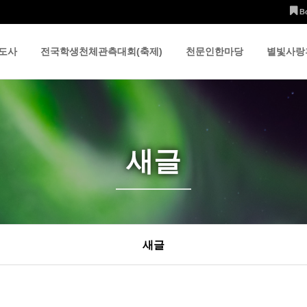
B
도사
전국학생천체관측대회(축제)
천문인한마당
별빛사랑
새글
새글