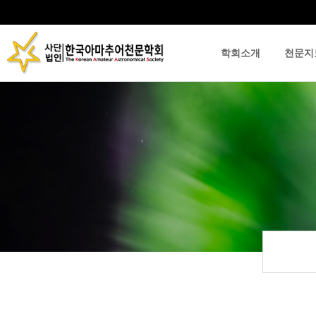
학회소개
천문지
류
하위분류
하위분류