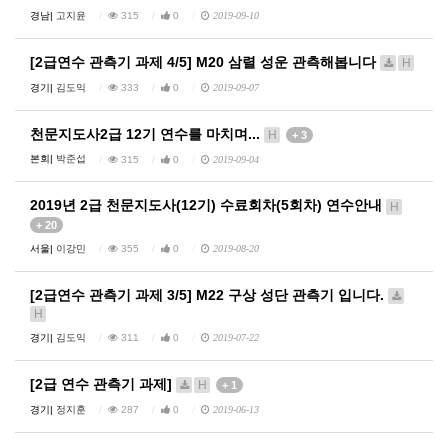
경남|
고지윤
315
0
2019-09-10
[2급연수 관측기 과제 4/5] M20 삼렬 성운 관측해봅니다
H
경기|
김도익
333
0
2019-09-07
천문지도사2급 12기 연수를 마치며...
H
+ 3
본회|
박준섭
315
0
2019-09-04
2019년 2급 천문지도사(12기) 수료회차(5회차) 연수안내
H
+ 20
서울|
이강민
355
0
2019-08-20
[2급연수 관측기 과제 3/5] M22 구상 성단 관측기 입니다.
H
경기|
김도익
311
0
2019-07-22
[2급 연수 관측기 과제]
H
+ 1
경기|
정지훈
287
0
2019-06-13