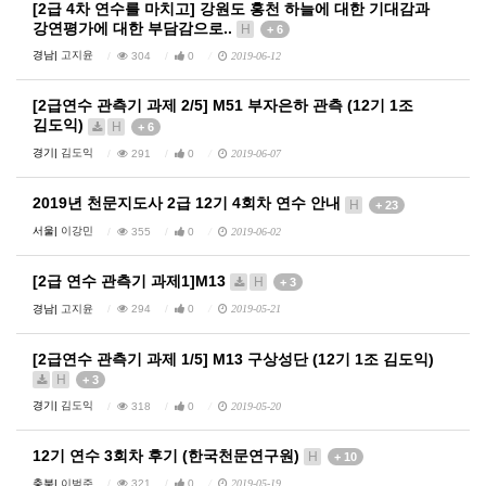
[2급 4차 연수를 마치고] 강원도 홍천 하늘에 대한 기대감과
강연평가에 대한 부담감으로..
H
+ 6
경남|
고지윤
304
0
2019-06-12
[2급연수 관측기 과제 2/5] M51 부자은하 관측 (12기 1조
김도익)
H
+ 6
경기|
김도익
291
0
2019-06-07
2019년 천문지도사 2급 12기 4회차 연수 안내
H
+ 23
서울|
이강민
355
0
2019-06-02
[2급 연수 관측기 과제1]M13
H
+ 3
경남|
고지윤
294
0
2019-05-21
[2급연수 관측기 과제 1/5] M13 구상성단 (12기 1조 김도익)
H
+ 3
경기|
김도익
318
0
2019-05-20
12기 연수 3회차 후기 (한국천문연구원)
H
+ 10
충북|
이범준
321
0
2019-05-19