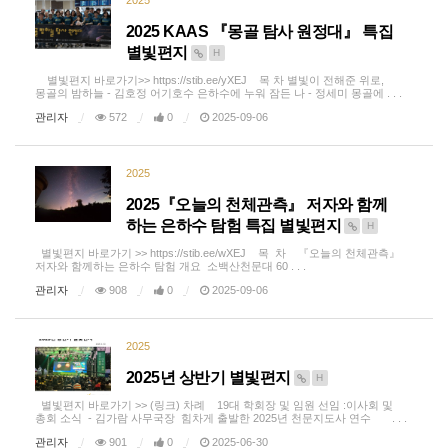
2025 KAAS 『몽골 탐사 원정대』 특집
별빛편지
H
별빛편지 바로가기>> https://stib.ee/yXEJ 목 차 별빛이 전해준 위로,
몽골의 밤하늘 - 김호정 어기호수 은하수에 누워 잠든 나 - 정세미 몽골에 . . .
관리자
572
0
2025-09-06
2025
2025『오늘의 천체관측』 저자와 함께
하는 은하수 탐험 특집 별빛편지
H
별빛편지 바로가기 >> https://stib.ee/wXEJ 목 차 『오늘의 천체관측』
저자와 함께하는 은하수 탐험 개요 소백산천문대 60 . . .
관리자
908
0
2025-09-06
2025
2025년 상반기 별빛편지
H
별빛편지 바로가기 >> (링크) 차례 19대 학회장 및 임원 선임 :이사회 및
총회 소식 - 김가람 사무국장 힘차게 출발한 2025년 천문지도사 연수 . . .
관리자
901
0
2025-06-30