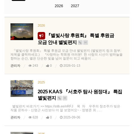
2026
2027
2026
『별빛사랑 후원회』 특별 후원금
모금 안내 별빛편지
H
『별빛사랑 후원회』 특별 후원금 모금 안내 별빛편지 (별빛편지 링크 첨부:
제목을 클릭하세요.) *사랑하는 학회원 여러분! 한 사람의 시선이 밤하늘을
향하는 순간, 별은 단순한 빛을 넘어 질문이 되고 배움이 . . .
관리자
243
0
2026-01-13
2025
2025 KAAS 『서호주 탐사 원정대』 특집
별빛편지
H
별빛편지 바로가기 >> https://stib.ee/nRFJ 목 차 우주의 창조주가 빚은
작품 은하수 - 신명근 사진보다 더 잘 보였어요~ - 정병준 외 . . .
관리자
628
0
2025-09-06
2025