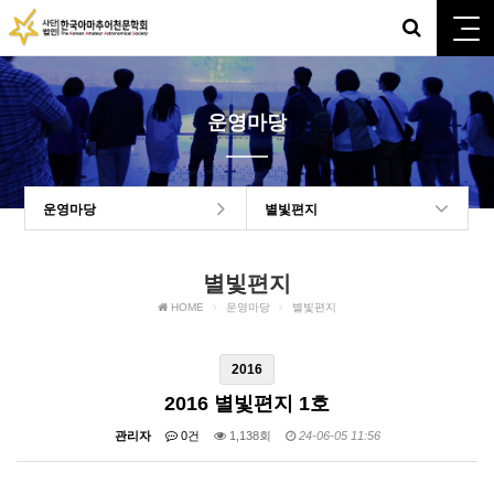
운영마당
운영마당
별빛편지
별빛편지
HOME
운영마당
별빛편지
2016
2016 별빛편지 1호
관리자
0건
1,138회
24-06-05 11:56