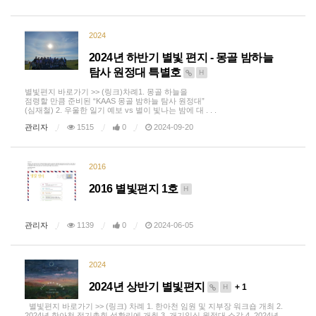
2024
2024년 하반기 별빛 편지 - 몽골 밤하늘
탐사 원정대 특별호
H
별빛편지 바로가기 >> (링크)차례1. 몽골 하늘을
점령할 만큼 준비된 “KAAS 몽골 밤하늘 탐사 원정대”
(심재철) 2. 우울한 일기 예보 vs 별이 빛나는 밤에 대 . . .
관리자
1515
0
2024-09-20
2016
2016 별빛편지 1호
H
관리자
1139
0
2024-06-05
2024
2024년 상반기 별빛편지
+ 1
H
별빛편지 바로가기 >> (링크) 차례 1. 한아천 임원 및 지부장 워크숍 개최 2.
2024년 한아천 정기총회 성황리에 개최 3. 개기일식 원정대 소감 4. 2024년