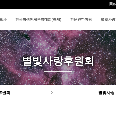
B
도사
전국학생천체관측대회(축제)
천문인한마당
별빛사랑
별빛사랑후원회
후원회
별빛사랑