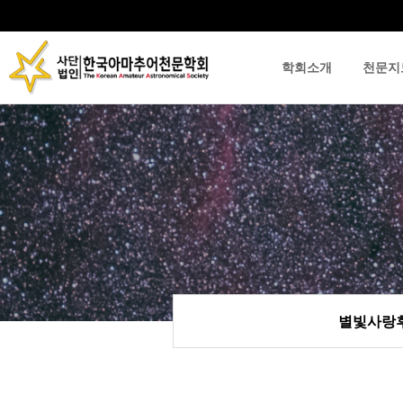
학회소개
천문지
류
하위분류
하위분류
별빛사랑