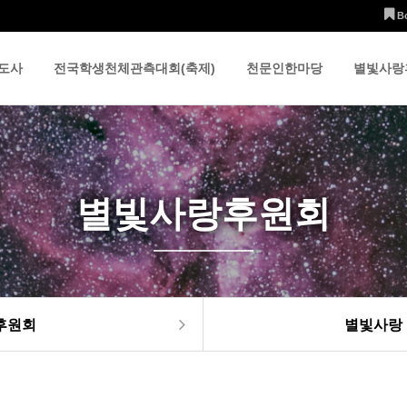
B
도사
전국학생천체관측대회(축제)
천문인한마당
별빛사랑
별빛사랑후원회
후원회
별빛사랑