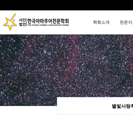
학회소개
천문지
류
하위분류
하위분류
별빛사랑