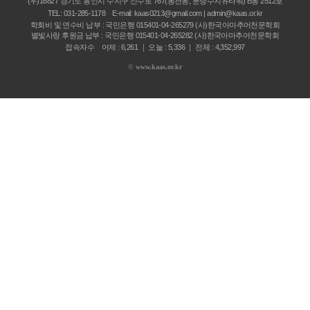
(우)16827 경기도 용인시 수지구 신수로 767(동천동, 분당수지유타워) B동 2512호
TEL:
031-285-1178
E-mail:
kaas0213@gmail.com | admin@kaas.or.kr
학회비 및 연수비 납부 : 국민은행 015401-04-265279 (사)한국아마추어천문학회
별빛사랑 후원금 납부 : 국민은행 015401-04-265282 (사)한국아마추어천문학회
접속자수 어제 : 6,261 ｜ 오늘 : 5,336 ｜ 전체 : 4,352,997
©
www.kaas.or.kr