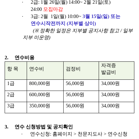
·
2
급
: 1
월
26
일
(
월
) 14:00~ 2
월
21
일
(
토
)
24:00
모집마감
·
3
급
: 2
월
1
일
(
월
) 10:00~
3
월
15
일
(일
) 또는
연수
시작전까지 (지부별 상이)
(※
정확한 일정은 지부별 공지사항 참고
/
일부
지부 미운영
)
2.
연수비용
자격증
항 목
연수비
검정비
발급비
1
급
800,000
원
56,000
원
34,000
원
2
급
600,000
원
56,000
원
34,000
원
3
급
350,000
원
56,000
원
34,000
원
3.
연수
신청방법 및 공지확인
·
연수신청
:
홈페이지
>
천문지도사
>
연수신청