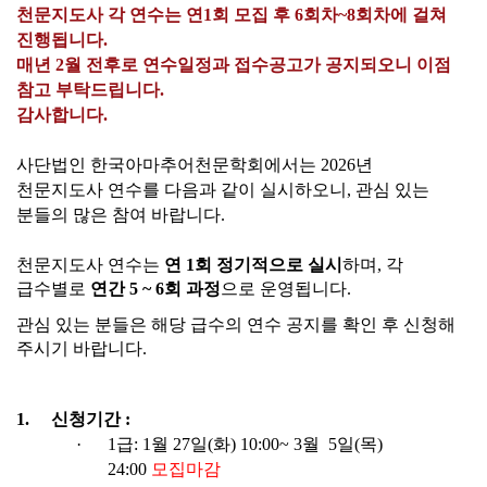
천문지도사 각 연수는 연1회 모집 후 6회차~8회차에 걸쳐
진행됩니다.
매년 2월 전후로 연수일정과 접수공고가 공지되오니 이점
참고 부탁드립니다.
감사합니다.
사단법인 한국아마추어천문학회에서는
2026
년
천문지도사
연수를 다음과 같이 실시하오니
,
관심 있는
분들의 많은 참여 바랍니다
.
천문지도사
연수는
연
1
회
정기적으로 실시
하며
,
각
급수별로
연간
5 ~ 6
회 과정
으로 운영됩니다
.
관심 있는 분들은 해당 급수의 연수 공지를 확인 후 신청해
주시기 바랍니다
.
1.
신청기간
:
·
1
급
: 1
월
27
일
(
화
) 10:00~ 3
월
5
일
(
목
)
24:00
모집마감