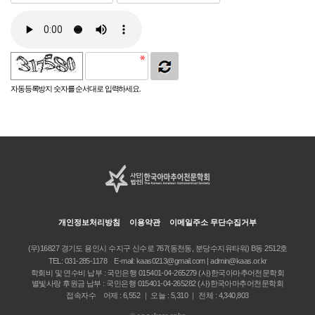
자동등록방지 숫자를 순서대로 입력하세요.
개인정보처리방침
이용약관
이메일주소 무단수집거부
(우)16827 경기도 용인시 수지구 신수로 767(동천동, 분당수지유타워) B동 2512호
TEL:
031-285-1178
E-mail:
kaas0213@gmail.com | admin@kaas.or.kr
학회비 및 연수비 납부 : 국민은행 015401-04-265279 (사)한국아마추어천문학회
별빛사랑 후원금 납부 : 국민은행 015401-04-265282 (사)한국아마추어천문학회
접속자수 어제 : 6,552 ｜ 오늘 : 5,310 ｜ 전체 : 4,340,803