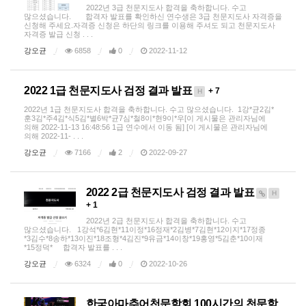
2022년 3급 천문지도사 합격을 축하합니다. 수고
많으셨습니다. 합격자 발표를 확인하신 연수생은 3급 천문지도사 자격증을
신청해 주세요.자격증 신청은 하단의 링크를 이용해 주셔도 되고 천문지도사
자격증 발급 신청 . . .
강오균
6858
0
2022-11-12
2022 1급 천문지도사 검정 결과 발표
+ 7
H
2022년 1급 천문지도사 합격을 축하합니다. 수고 많으셨습니다. 1강*균2김*
훈3김*주4김*식5김*별6박*균7심*철8이*현9이*우[이 게시물은 관리자님에
의해 2022-11-13 16:48:56 1급 연수에서 이동 됨] [이 게시물은 관리자님에
의해 2022-11- . . .
강오균
7166
2
2022-09-27
2022 2급 천문지도사 검정 결과 발표
H
+ 1
2022년 2급 천문지도사 합격을 축하합니다. 수고
많으셨습니다. 1강석*6김현*11이정*16정재*2김병*7김현*12이지*17정종
*3김수*8송하*13이진*18조형*4김진*9유금*14이창*19홍영*5김춘*10이재
*15정덕* 합격자 발표를 . . .
강오균
6324
0
2022-10-26
한국아마추어천문학회 100시간의 천문학