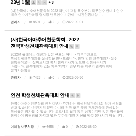
23년 1월)
+ 3
H
(사)한국아마추어천문학회 2022 하반기 교원 특수분야 직무연수 안내 1.연수
개요 연수기관과정 명지정 번호연수 기간이수시간인원대상 . . .
관리자
9501
2
2022-09-01
(사)한국아마추어천문학회 - 2022
전국학생천체관측대회 안내
H
2022년 올해에는 예년과 같은 규모는 아니나 지부주관으로
학생천체관측대회를 실시함을 안내드립니다. 현재 인천 관측대회가 접수
진행중이오니, 살펴보시고 혹시 참여의사가 있으면 신청해주시기
바랍니다. 관측대회가 없는 지부/지역의 경우 다른 지부의 관측대회에
참가가능함을 . . .
관리자
7423
0
2022-08-30
인천 학생천체관측대회 안내
H
한국아마추어천문학회 인천지부가 주관하는 학생천체관측대회 참가 신청을
받고 있습니다.인천지역 뿐만 아니라 전국 모든 곳의 천체관측에 관심있는
학생들은 참가할 수 있습니다. 코로나로 쉽지 않은 상황이지만 많은 학생들이
참여하여 망원경을 가지고 별과 우주에 대한 기량을 맘껏 뽐내시기 바랍니다 .
. .
이혜경사무처장
6658
0
2022-08-30