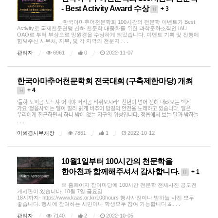
- Best Activity Award 수상
+ 3
H
한국아마추어천문학회 100시간의 천문학 이벤트가 Best
Activity로 국제천문연맹 산하 천문학 대중화를 위한 과학문화조직인 IAU
OAO로 부터 부상으로 망원경을 수상하게 되었습니다. 이벤트 기획 및 진행에
힘써주신 사무처, 지부, 및 각 지역의 천문지 . . .
관리자
6961
0
2022-11-07
한국아마추어천문학회 전국대회 (구축제한마당) 개최
+ 4
H
‘ᄃᆞᆯ하 노피곰 도ᄃᆞ샤 어긔야 머리곰 비취오시라’ 천년이 넘어 전해 내려오는 백제
가요 ‘정읍사’에는 달이 멀리 밝게 비추어 밤길의 안전을 노래하고 있습니다. 달은
우리에게 친근하면서 하나 밖에 없는 지구의 위성입니다. 정읍에서 보는 달과 밤하늘
. . .
이혜경사무처장
7861
1
2022-10-12
10월1일부터 100시간의 천문학을
한아천과 함께해주셔서 감사합니다.
+ 1
H
※ 홈페이지 참여마당에 100시간 천문학 천체사진 공모전
게시판이 있습니다. 10월 7일 금요일
18시까지- https://www.kaas.or.kr/100hours 행사사진이나 밤하늘 사진 모두
좋습니다. 행사에 참여하는 시민이나 학생모두 참여 가능합니다.& . . .
관리자
7140
2
2022-10-05