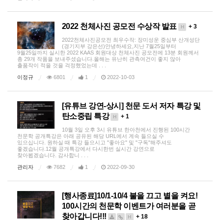
2022 천체사진 공모전 수상작 발표
+ 3
H
2022천체사진공모전 최우수작: 장미성운 중심부 산개성단
(경기지부 강은선)안녕하세요,지난 7월25일부터
9월25일까지 실시한 2022 KAAS 회원대상 천체사진 공모전에 13분 회원께서
총 29개 작품을 보내주셨습니다.올해는 유난히 관측여건이 좋지 않아
출품작이 적을 것을 걱정했었는데 . . .
이정규
6801
1
2022-10-03
[유튜브 강연-상시] 천문 도서 저자 특강 및
탄소중립 특강
+ 1
H
10월 3일 오후 3시 유튜브 한아천에서 진행된 100시간
천문학 공개특강은 아래 공유된 해당 URL에서 계속 들으실 수
있으십니다. 원하실 때 특강 들으시고 "좋아요" 및 "구독"해주셔도
좋겠습니다.12월 공개특강에서 다시한번 실시간 강연으로
찾아뵙겠습니다. 감사합니 . . .
관리자
7682
1
2022-09-30
[행사종료]10/1-10/4 불을 끄고 별을 켜요!
100시간의 천문학 이벤트가 여러분을 곧
찾아갑니다!!!
+ 18
H