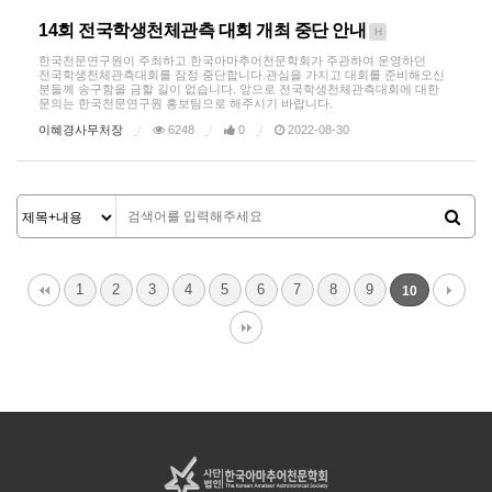
14회 전국학생천체관측 대회 개최 중단 안내
H
한국천문연구원이 주최하고 한국아마추어천문학회가 주관하여 운영하던
전국학생천체관측대회를 잠정 중단합니다.관심을 가지고 대회를 준비해오신
분들께 송구함을 금할 길이 없습니다. 앞으로 전국학생천체관측대회에 대한
문의는 한국천문연구원 홍보팀으로 해주시기 바랍니다.
이혜경사무처장
6248
0
2022-08-30
1
2
3
4
5
6
7
8
9
10