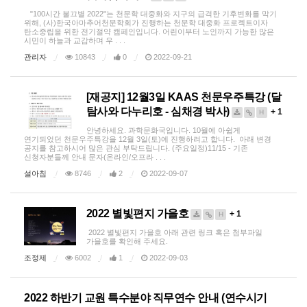
"100시간 불끄별 2022"는 천문학 대중화와 지구의 급격한 기후변화를 막기
위해, (사)한국아마추어천문학회가 진행하는 천문학 대중화 프로젝트이자
탄소중립을 위한 전기절약 캠페인입니다. 어린이부터 노인까지 가능한 많은
시민이 하늘과 교감하며 우 . . .
관리자
10843
0
2022-09-21
[재공지] 12월3일 KAAS 천문우주특강 (달
탐사와 다누리호 - 심채경 박사)
+ 1
H
안녕하세요. 과학문화국입니다. 10월에 아쉽게
연기되었던 천문우주특강을 12월 3일(토)에 진행하려고 합니다. 아래 변경
공지를 참고하시어 많은 관심 부탁드립니다. (주요일정)11/15 - 기존
신청자분들께 안내 문자(온라인/오프라 . . .
설아침
8746
2
2022-09-07
2022 별빛편지 가을호
+ 1
H
2022 별빛편지 가을호 아래 관련 링크 혹은 첨부파일
가을호를 확인해 주세요.
조정제
6002
1
2022-09-03
2022 하반기 교원 특수분야 직무연수 안내 (연수시기