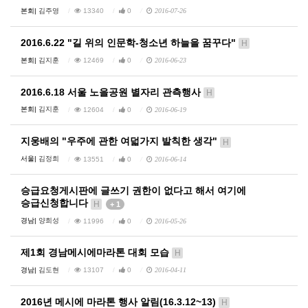
본회|
김주영
13340
0
2016-07-26
2016.6.22 "길 위의 인문학-청소년 하늘을 꿈꾸다"
H
본회|
김지훈
12469
0
2016-06-23
2016.6.18 서울 노을공원 별자리 관측행사
H
본회|
김지훈
12604
0
2016-06-19
지웅배의 "우주에 관한 여덟가지 발칙한 생각"
H
서울|
김정희
13551
0
2016-06-14
승급요청게시판에 글쓰기 권한이 없다고 해서 여기에
승급신청합니다
H
+ 1
경남|
양희성
11996
0
2016-05-26
제1회 경남메시에마라톤 대회 모습
H
경남|
김도현
13107
0
2016-04-11
2016년 메시에 마라톤 행사 알림(16.3.12~13)
H