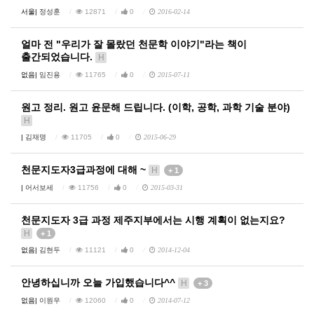
서울|
정성훈
12871
0
2016-02-14
얼마 전 "우리가 잘 몰랐던 천문학 이야기"라는 책이
출간되었습니다.
H
없음|
임진용
11765
0
2015-07-11
원고 정리. 원고 윤문해 드립니다. (이학, 공학, 과학 기술 분야)
H
|
김재명
11705
0
2015-06-29
천문지도자3급과정에 대해 ~
H
+ 1
|
어서보세
11756
0
2015-03-31
천문지도자 3급 과정 제주지부에서는 시행 계획이 없는지요?
H
+ 1
없음|
김현두
11121
0
2014-12-04
안녕하십니까 오늘 가입했습니다^^
H
+ 3
없음|
이원우
12060
0
2014-07-12