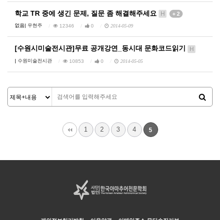
학교 TR 중에 생긴 문제, 질문 좀 해결해주세요
H
+ 2
없음|
우현주
12346
0
2014-05-09
[수원시미술전시관]무료 공개강연_동시대 문화코드읽기
H
|
수원미술전시관
10853
0
2014-05-05
1
2
3
4
5