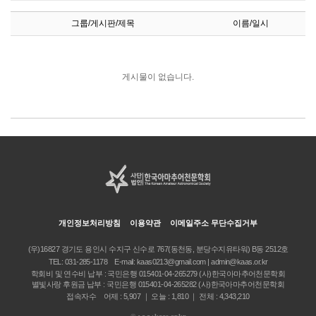
그룹/게시판/제목
이름/일시
게시물이 없습니다.
개인정보처리방침
이용약관
이메일주소 무단수집거부
(우)16827 경기도 용인시 수지구 신수로 767(동천동, 분당수지유타워) B동 2512호
TEL:
031-285-1178
E-mail:
kaas0213@gmail.com | admin@kaas.or.kr
학회비 및 연수비 납부 : 국민은행 015401-04-265279 (사)한국아마추어천문학회
별빛사랑 후원금 납부 : 국민은행 015401-04-265282 (사)한국아마추어천문학회
접속자수 어제 : 5,907 ｜ 오늘 : 1,810 ｜ 전체 : 4,343,210