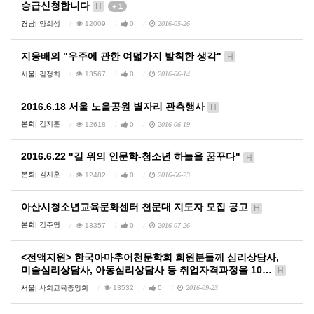
승급신청합니다
H
+ 1
경남|
양희성
12009
0
2016-05-26
지웅배의 "우주에 관한 여덟가지 발칙한 생각"
H
서울|
김정희
13567
0
2016-06-14
2016.6.18 서울 노을공원 별자리 관측행사
H
본회|
김지훈
12618
0
2016-06-19
2016.6.22 "길 위의 인문학-청소년 하늘을 꿈꾸다"
H
본회|
김지훈
12482
0
2016-06-23
아산시청소년교육문화센터 천문대 지도자 모집 공고
H
본회|
김주영
13357
0
2016-07-26
<전액지원> 한국아마추어천문학회 회원분들께 심리상담사,
미술심리상담사, 아동심리상담사 등 취업자격과정을 10…
H
서울|
사회교육중앙회
13532
0
2016-09-23