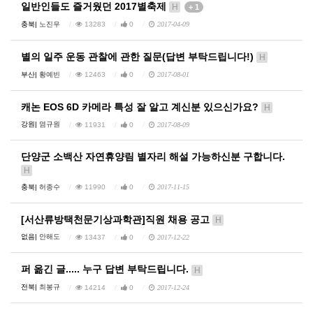
일반인들도 즐거웠던 2017별축제
H
+ 1
충북|
노진우
13283
0
2017-04-09
별의 일주 운동 관찰에 관한 질문(답변 부탁드립니다!)
H
부산|
황예빈
12463
0
2017-08-01
캐논 EOS 6D 카메라 특성 잘 알고 계신분 있으신가요?
H
강원|
염규원
11931
0
2017-08-09
단양군 소백산 자연휴양림 별자리 해설 가능하신분 구합니다.
H
충북|
허종수
11990
0
2017-11-15
[서산류방택천문기상과학관]직원 채용 공고
H
없음|
안해도
13437
0
2017-12-22
퍼 옮긴 글..... 누구 답변 부탁드립니다.
H
전북|
최봉규
14214
0
2017-12-24