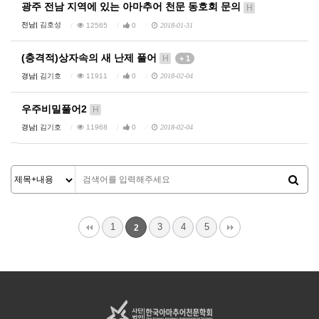
광주 전남 지역에 있는 아마추어 천문 동호회 문의
H
전남|
김호성
12565
0
2018-01-31
(충격적)상자속의 새 난제 풀어
H
+ 1
경남|
김기호
11911
0
2018-02-04
우주비밀풀어2
H
경남|
김기호
11968
0
2018-02-04
1
3
4
5
2