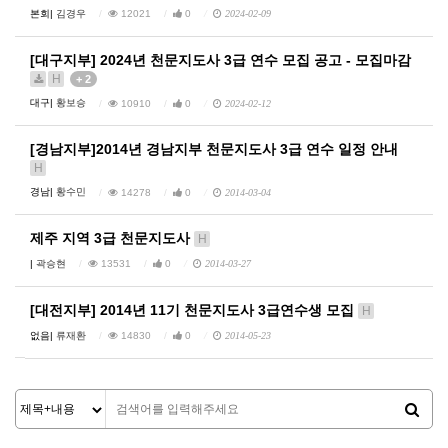
본회|
김경우
12021
0
2024-02-09
[대구지부] 2024년 천문지도사 3급 연수 모집 공고 - 모집마감
H
+ 2
대구|
황보승
10910
0
2024-02-12
[경남지부]2014년 경남지부 천문지도사 3급 연수 일정 안내
H
경남|
황수민
14278
0
2014-03-04
제주 지역 3급 천문지도사
H
|
곽승현
13531
0
2014-03-27
[대전지부] 2014년 11기 천문지도사 3급연수생 모집
H
없음|
류재환
14830
0
2014-05-23