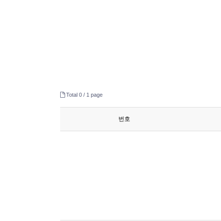
Total 0 /
1 page
번호