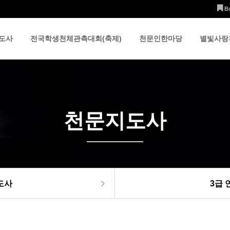
B
도사
전국학생천체관측대회(축제)
천문인한마당
별빛사랑
천문지도사
도사
3급