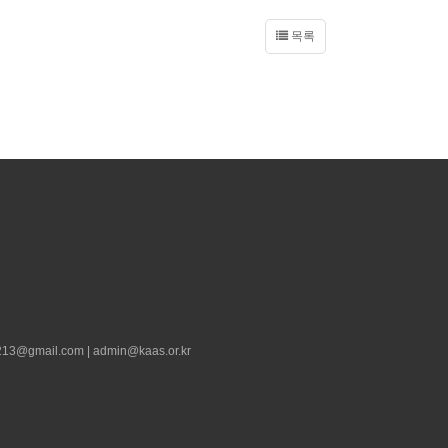
목록
13@gmail.com | admin@kaas.or.kr