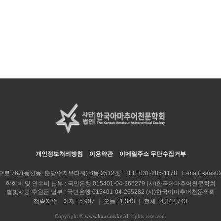
개인정보처리방침
이용약관
이메일주소 무단수집거부
수로 767(동천동, 분당수지유타워) B동 2512호
TEL:
031-285-1178
E-mail:
kaas02
학회비 및 연수비 납부 : 국민은행 015401-04-265279 (사)한국아마추어천문학회
별빛사랑 후원금 납부 : 국민은행 015401-04-265282 (사)한국아마추어천문학회
접속자수 어제 : 5,907 ｜ 오늘 : 1,343 ｜ 전체 : 4,342,743
Copyright
©
www.kaas.or.kr
All rights reserved.