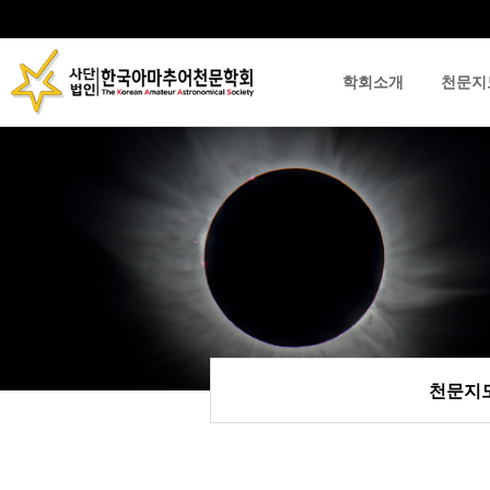
학회소개
천문지
류
하위분류
하위분류
천문지