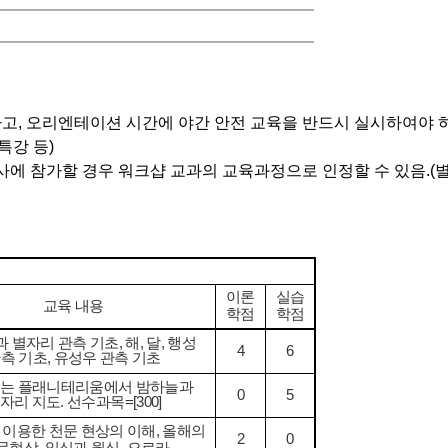
하고
,
오리엔테이션 시간에 야간 안전 교육을 반드시 실시하여야 
특강 등
)
사에 참가할 경우 워크샵 교과의 교육과정으로 인정할 수 있음
.(
이론
실습
교육 내용
학점
학점
 별자리 관측 기초
,
해
,
달
,
행성
4
6
측 기초
,
유성우 관측 기초
또는 플래니테리움에서 밤하늘과
0
5
자리 지도
.
선수과목
=[300]
 이용한 천문 현상의 이해
,
올해의
2
0