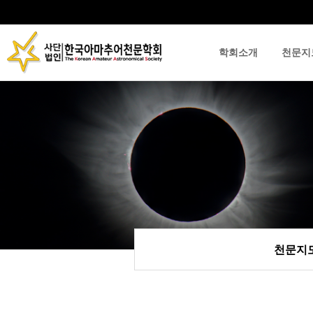
학회소개
천문지
류
하위분류
하위분류
천문지