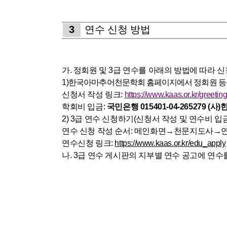
3
연수 신청 방법
가
.
정회원 및
3
급 연수를 아래의 방법에 따라 
1)
한국아마추어천문학회 홈페이지에서 정회원 
신청서 작성 링크
:
https://www.kaas.or.kr/greetin
학회비 입금
:
국민은행
015401-04-265279 (
사
)
2) 3
급 연수 신청하기
(
신청서 작성 및 연수비 입
연수 신청 작성 순서
:
메인화면
→
천문지도사
→
연수신청 링크
:
https://www.kaas.or.kr/edu_apply
나
. 3
급 연수 게시판의 지부별 연수 공고에 연