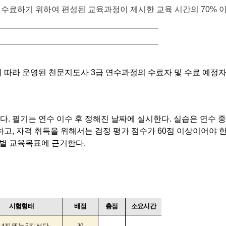
 수료하기 위하여 편성된 교육과정이 제시한 교육 시간의
70%
이
에 따라 운영된 천문지도사
3
급 연수과정의 수료자 및 수료 예정
한다
.
필기는 연수 이수 후 정해진 날짜에 실시한다
.
실습은 연수 
하고
,
자격 취득을 위해서는 검정 평가 점수가
60
점 이상이어야 
목별 교육목표에 근거한다
.
시험형태
배점
총점
소요시간
식
4
지 또는
5
지 선다
30