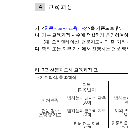
4
교육 과정
가
. <
천문지도사 교육 과정
>
을 기준으로 함
.
나
.
기본 교육과정 시수에 적합하게 운영하여
(
예
:
오리엔테이션
,
천문지도사의 길
,
기타 
다
.
학회 또는 지부 자체에서 진행하는 천문 행
라
. 3
급 천문지도사 교육과정 표
◦
이수 학점
:
총
32
학점
과목
[
과목 번호
]
밤하늘과 별자리 관측
밤하늘과
천체관측
[300]
관
천문 행사
밤하늘과 별자리 지도
야외 
운영 및 지도
[310]
별
천문력을
천문 현상 이해
[320]