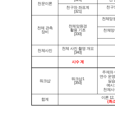
천
천문이론
천구
천구와 좌표계
[321]
천체망
천체망원경
천체 관측
활용 기초
천체망
장비
[330]
천체 사진 촬영 개요
천체사진
[340]
시수 계
주제와
연수 운
워크샵
1
워크샵
실습
[350]
예시
천체사
이론
12
합계
(
최소