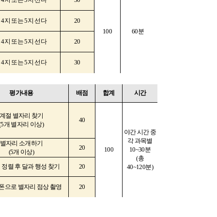
식
4
지 또는
5
지 선다
20
100
60
분
식
4
지 또는
5
지 선다
20
식
4
지 또는
5
지 선다
30
평가내용
배점
합계
시간
계절 별자리 찾기
40
(5
개 별자리 이상
)
야간 시간 중
각 과목별
별자리 소개하기
20
100
10~30
분
(5
개 이상
)
(
총
 정렬 후 달과 행성 찾기
20
40~120
분
)
폰으로 별자리 점상 촬영
20