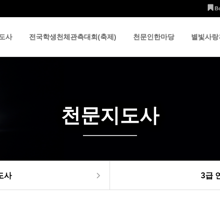
B
도사
전국학생천체관측대회(축제)
천문인한마당
별빛사랑
천문지도사
도사
3급