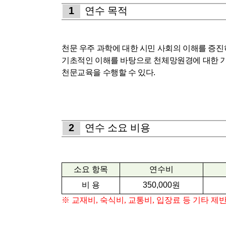
1
연수 목적
천문 우주 과학에 대한 시민 사회의 이해를 증
기초적인 이해를 바탕으로 천체망원경에 대한 기
천문교육을 수행할 수 있다
.
2
연수 소요 비용
소요 항목
연수비
비 용
350,000
원
※
교재비
,
숙식비
,
교통비
,
입장료 등 기타 제