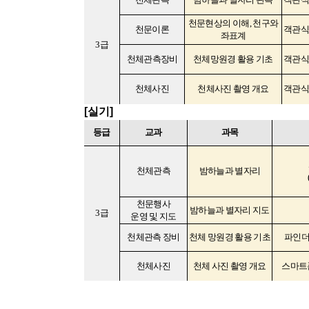
천문현상의 이해
,
천구와
천문이론
객관
좌표계
3
급
천체관측장비
천체망원경 활용 기초
객관
천체사진
천체사진 촬영 개요
객관
[
실기
]
등급
교과
과목
천체관측
밤하늘과 별자리
천문행사
밤하늘과 별자리 지도
3
급
운영 및 지도
천체관측 장비
천체 망원경 활용 기초
파인더
천체사진
천체 사진 촬영 개요
스마트