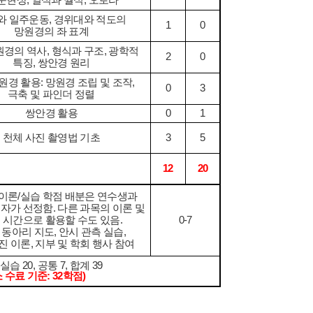
 문현상
,
일식과 월식
,
오로라
와 일주운동
,
경위대와 적도의
1
0
망원경의 좌 표계
원경의 역사
,
형식과 구조
,
광학적
2
0
특징
,
쌍안경 원리
원경 활용
:
망원경 조립 및 조작
,
0
3
극축 및 파인더 정렬
쌍안경 활용
0
1
천체 사진 촬영법 기초
3
5
12
20
 이론
/
실습 학점 배분은 연수생과
영자가 선정함
.
다른 과목의 이론 및
 시간으로 활용할 수도 있음
.
0-7
:
동아리 지도
,
안시 관측 실습
,
진 이론
,
지부 및 학회 행사 참여
,
실습
20,
공통
7,
합계
39
 수료 기준
: 32
학점
)