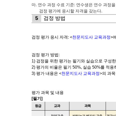
마
.
연수 과정 수료 기준
:
연수생은 연수 과정을
검정 평가에 응시할 자격을 갖는다
.
5
검정 방법
검정 평가 응시 자격
: <
천문지도사 교육과정
>
검정 평가 방법
:
1)
검정을 위한 평가는 필기와 실습으로 구성
2)
평가의 비율은 필기
50%,
실습
50%
를 적용
3)
평가 내용은
<
천문지도사 교육과정
>
의 과
평가 과목 및 내용
[
필기
]
등급
교과
과목
천체관측
밤하늘과 별자리 관측
객관