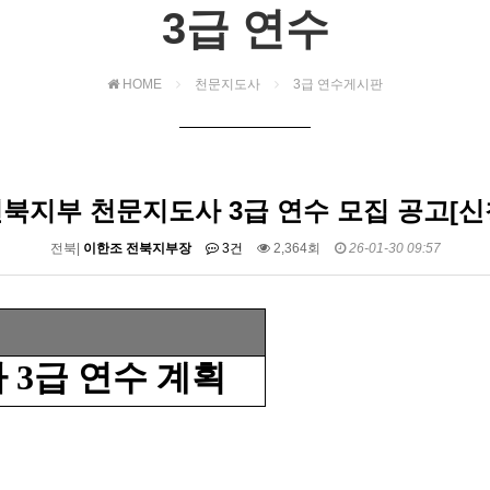
3급 연수
HOME
천문지도사
3급 연수게시판
 전북지부 천문지도사 3급 연수 모집 공고[신
전북|
이한조 전북지부장
3건
2,364회
26-01-30 09:57
사
3
급 연수 계획