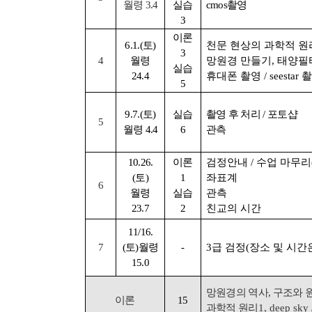
월령
3.4
실습
cmos
촬영
3
이론
6.1.(
토
)
천문 현상의 과학적 원
3
4
월령
망원경 만들기
,
태양필
실습
24.4
휴대폰 촬영
/ seestar
5
9.7.(
토
)
실습
촬영 후 처리
/
포토샵
5
월령
4.4
6
관측
10.26.
이론
검정안내
/
수업 마무리
(
토
)
1
좌표계
6
월령
실습
관측
23.7
2
친교의 시간
11/16.
7
(
토
)
월령
-
3
급 검정
(
장소 및 시간
15.0
망원경의 역사
,
구조와 
이론
15
과학적 원리
1, deep sky