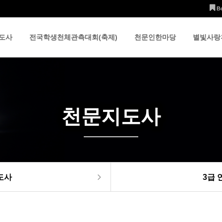
B
도사
전국학생천체관측대회(축제)
천문인한마당
별빛사랑
천문지도사
도사
3급