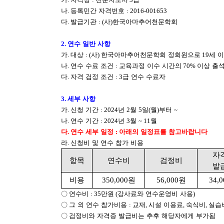
나
.
등록민간 자격번호
: 2016-001653
다
.
발급기관
: (
사
)
한국아마추어천문학회
2.
연수 일반 사항
가
.
대상
: (
사
)
한국아마추어천문학회 정회원으로
19
세 
나
.
연수 수료 조건
:
교육과정 이수 시간의
70%
이상 출
다
.
자격 검정 조건
: 3
급 연수 수료자
3.
세부 사항
가
.
신청 기간
: 2024
년
2
월
5
일
(
월
)
부터
~
나
.
연수 기간
: 2024
년
3
월
~ 11
월
다
.
연수 세부 일정
:
아래의 일정표를 참고바랍니다
라
.
신청비 및 연수 참가 비용
자
항목
연수비
검정비
발
비용
350,000
원
56,000
원
34,0
〇
연수비
: 35
만원
(
강사료와 연수운영비 사용
)
〇
그 외 연수 참가비용
:
교재
,
시설 이용료
,
숙식비
,
실습
〇
검정비와 자격증 발급비는 추후 해당자에게 부가됨