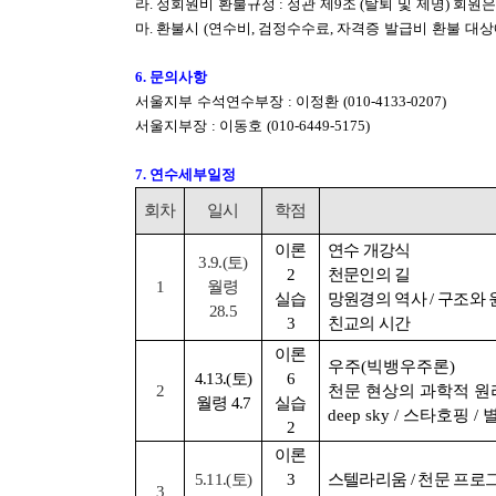
라
.
정회원비 환불규정
:
정관 제
9
조
(
탈퇴 및 제명
)
회원은
마
.
환불시
(
연수비
,
검정수수료
,
자격증 발급비 환불 대상
6.
문의사항
서울지부 수석연수부장
:
이정환
(010-4133-0207)
서울지부장
:
이동호
(010-6449-5175)
7.
연수세부일정
회차
일시
학점
이론
연수 개강식
3.9.(
토
)
2
천문인의 길
1
월령
실습
망원경의 역사
/
구조와 
28.5
3
친교의 시간
이론
우주
(
빅뱅우주론
)
4.13.(
토
)
6
2
천문 현상의 과학적 원
월령
4.7
실습
deep sky /
스타호핑
/
2
이론
5.11.(
토
)
3
스텔라리움
/
천문 프로
3