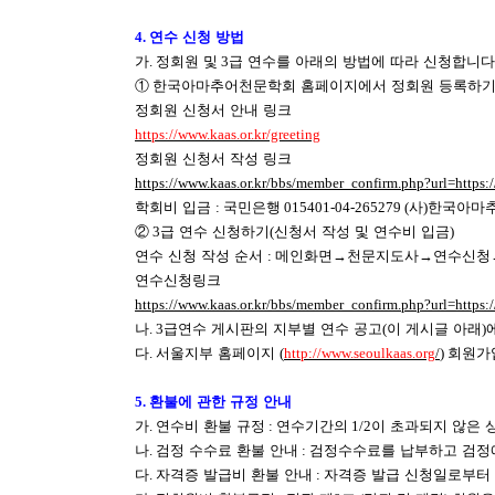
4.
연수 신청 방법
가
.
정회원 및
3
급 연수를 아래의 방법에 따라 신청합니다
①
한국아마추어천문학회 홈페이지에서 정회원 등록하
정회원 신청서 안내 링크
https://www.kaas.or.kr/greeting
정회원 신청서 작성 링크
https://www.kaas.or.kr/bbs/member_confirm.php?url=https:/
학회비 입금
:
국민은행
015401-04-265279 (
사
)
한국아마
②
3
급 연수 신청하기
(
신청서 작성 및 연수비 입금
)
연수 신청 작성 순서
:
메인화면
→
천문지도사
→
연수신청
연수신청링크
https://www.kaas.or.kr/bbs/member_confirm.php?url=https:/
나
. 3
급연수 게시판의 지부별 연수 공고
(
이 게시글 아래
)
다
.
서울지부 홈페이지
(
http://www.seoulkaas.org
/
)
회원가
5.
환불에 관한 규정 안내
가
.
연수비 환불 규정
:
연수기간의
1/2
이 초과되지 않은 
나
.
검정 수수료 환불 안내
:
검정수수료를 납부하고 검정
다
.
자격증 발급비 환불 안내
:
자격증 발급 신청일로부터