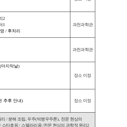
리
2
터
1
과천과학관
촬영
/
후처리
과천과학관
(
마지막날
)
장소 미정
은 추후 안내
)
장소 미정
원리
/
분해 조립
,
우주
(
빅뱅우주론
),
천문 현상의
 /
스타호핑
/
스텔라리움
/
천문 현상의 과학적 원리
2