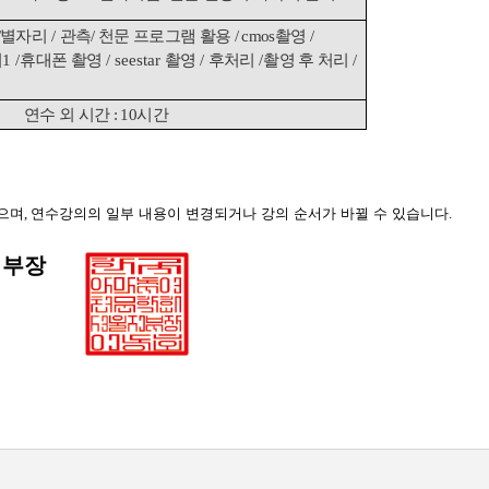
/
별자리
/
관측
/
천문 프로그램 활용
/ cmos
촬영
/
터
1 /
휴대폰 촬영
/ seestar
촬영
/
후처리
/
촬영 후 처리
/
연수 외 시간
: 10
시간
있으며
,
연수강의의 일부 내용이 변경되거나 강의 순서가 바뀔 수 있습니다
.
지부장