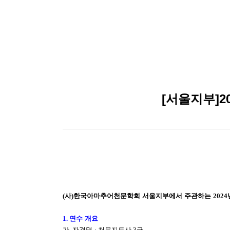
[서울지부]2
(
사
)
한국아마추어천문학회 서울지부에서 주관하는
2024
1.
연수 개요
가
.
자격명
:
천문지도사
3
급