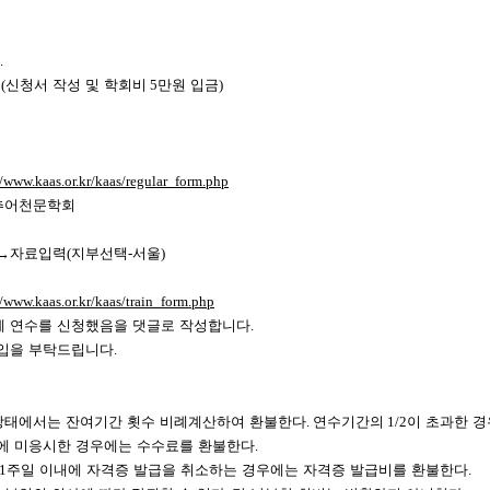
.
기
(
신청서 작성 및 학회비
5
만원 입금
)
/www.kaas.or.kr/kaas/regular_form.php
추어천문학회
→
자료입력
(
지부선택
-
서울
)
/www.kaas.or.kr/kaas/train_form.php
에 연수를 신청했음을 댓글로 작성합니다
.
입을 부탁드립니다
.
상태에서는 잔여기간 횟수 비례계산하여 환불한다
.
연수기간의
1/2
이 초과한 
에 미응시한 경우에는 수수료를 환불한다
.
1
주일 이내에 자격증 발급을 취소하는 경우에는 자격증 발급비를 환불한다
.