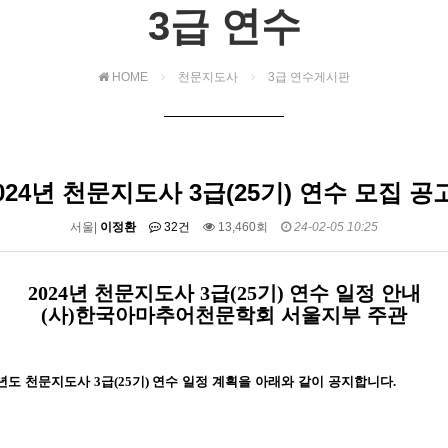
3급 연수
HOME
천문지도사
3급 연수게시판
024년 천문지도사 3급(25기) 연수 모집 공고
서울|
이정환
32건
13,460회
24-02-05 10:25
2024
년 천문지도사
3
급
(25
기
)
연수 일정 안내
(
사
)
한국아마추어천문학회 서울지부 주관
년도 천문지도사
3
급
(25
기
)
연수 일정 계획을 아래와 같이 공지합니다
.