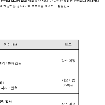
 본인의 의사에 따라 탈퇴할 수 있다
.
단 납부한 회비는 반환하지 아니한다
.
에 해당하는 경우
)
이체 수수료를 제외하고 환불한다
.
연수 내용
비고
장소 미정
원리
/
분해 조립
서울시립
리
1
과학관
별자리
/
관측
그램 활용
장소 미정