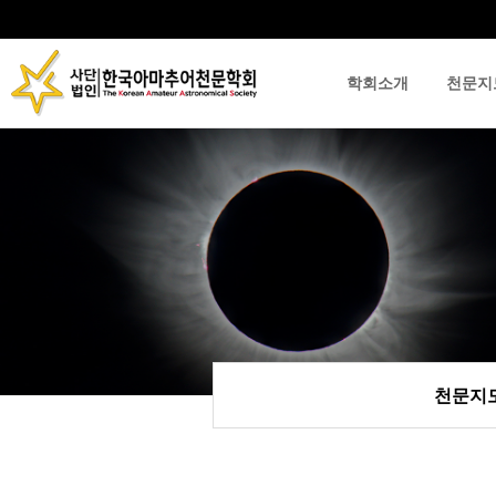
학회소개
천문지
류
하위분류
하위분류
천문지