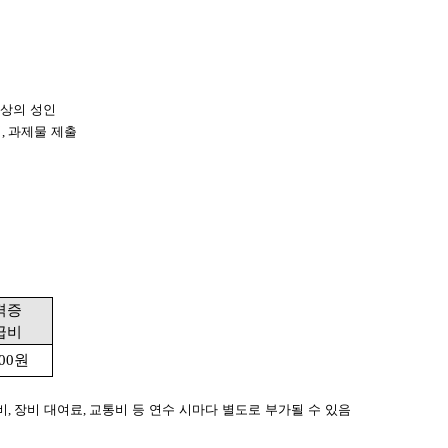
이상의 성인
석
,
과제물 제출
격증
급비
00
원
비
,
장비 대여료
,
교통비 등 연수 시마다 별도로 부가될 수 있음