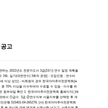
집공고
는 2022년도 천문지도사 3급(23기) 연수 일정 계획을
연수 3회, 실기(대면연수) 3회차 운영] - 모집인원 : 연수비
원(19세 이상 성인) - 비회원의 경우 한국아마추어천문학회(w
시수 중 70% 이상을 이수하여야 수료할 수 있음 - 이수를 위
은 첨부파일 확인 1. 한국아마추어천문학회 홈페이지( )에
시판에서 ①급수: 3급 ②연수지부 서울지부를 선택한 후 개
좌(국민은행 015401-04-265279, (사) 한국아마추어천문학회
청 후 본 게시판 글에 댓글로 신청사항 남기고, 서울지부 홈