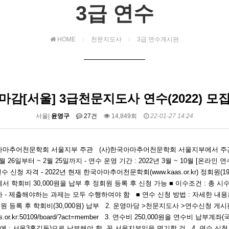
3급 연수
HOME
천문지도사
3급 연수게시판
마감[서울] 3급천문지도사 연수(2022) 모
서울|
윤영구
27건
14,849회
22-01-27 14:24
)한국아마추어천문학회 서울지부 주관 (사)한국아마추어천문학회 서울지부에서 주관하
26일부터 ~ 2월 25일까지 - 연수 운영 기간 : 2022년 3월 ~ 10월 [온라인 
수 신청 자격 - 2022년 현재 한국아마추어천문학회(www.kaas.or.kr) 정회
시판에서 학회비 30,000원을 납부 후 정회원 등록 후 신청 가능 ■ 이수조건 : 총 
 - 제출해야하는 과제는 모두 수행하여야 함 ■ 연수 신청 방법 : 자세한 내용
등록 후 학회비(30,000원) 납부 2. 운영마당 >천문지도사 >연수신청 게
or.kr:50109/board/?act=member 3. 연수비 250,000원을 연수비 납부계
예 : 서울3홍길동)으로 납부해야 함. 꼭 서울지부임을 명기할 것 4. 연수 신