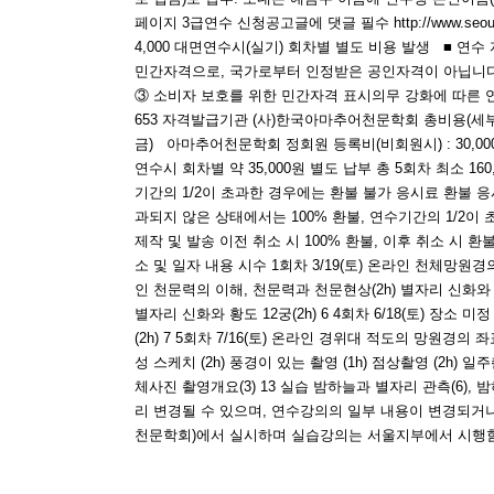
페이지 3급연수 신청공고글에 댓글 필수 http://www.seoulkaas
4,000 대면연수시(실기) 회차별 별도 비용 발생 ■ 연
민간자격으로, 국가로부터 인정받은 공인자격이 아닙니다. ②
③ 소비자 보호를 위한 민간자격 표시의무 강화에 따른 연
653 자격발급기관 (사)한국아마추어천문학회 총비용(세부내역) 총
금) 아마추어천문학회 정회원 등록비(비회원시) : 30,000원
연수시 회차별 약 35,000원 별도 납부 총 5회차 최소 1
기간의 1/2이 초과한 경우에는 환불 불가 응시료 환불 
과되지 않은 상태에서는 100% 환불, 연수기간의 1/2이
제작 및 발송 이전 취소 시 100% 환불, 이후 취소 시 환불은
소 및 일자 내용 시수 1회차 3/19(토) 온라인 천체망원경의
인 천문력의 이해, 천문력과 천문현상(2h) 별자리 신화와 황도
별자리 신화와 황도 12궁(2h) 6 4회차 6/18(토) 장소
(2h) 7 5회차 7/16(토) 온라인 경위대 적도의 망원경의 
성 스케치 (2h) 풍경이 있는 촬영 (1h) 점상촬영 (2h) 
체사진 촬영개요(3) 13 실습 밤하늘과 별자리 관측(6),
리 변경될 수 있으며, 연수강의의 일부 내용이 변경되거나
천문학회)에서 실시하며 실습강의는 서울지부에서 시