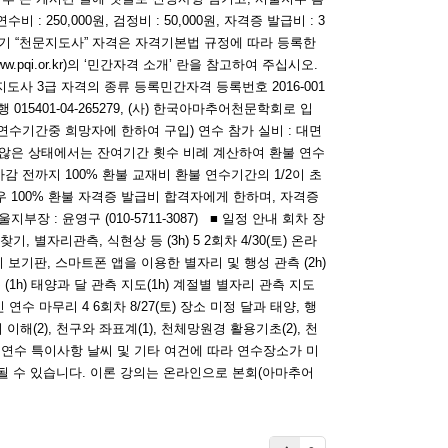
 연수비 : 250,000원, 검정비 : 50,000원, 자격증 발급비 : 3
 상기 “천문지도사” 자격은 자격기본법 규정에 따라 등록한
i.or.kr)의 ‘민간자격 소개’ 란을 참고하여 주십시오.
사 3급 자격의 종류 등록민간자격 등록번호 2016-001
 015401-04-265279, (사) 한국아마추어천문학회로 입
0원(연수기간중 희망자에 한하여 구입) 연수 참가 실비 : 대면
초과되지 않은 상태에서는 잔여기간 횟수 비례 계산하여 환불 연수
 전까지 100% 환불 교재비 환불 연수기간의 1/2이 초
우 100% 환불 자격증 발급비 합격자에게 한하며, 자격증
부장 : 윤영구 (010-5711-3087) ■ 일정 안내 회차 장
 별자리관측, 식현상 등 (3h) 5 2회차 4/30(토) 온라
자리 보기판, 스마트폰 앱을 이용한 별자리 및 행성 관측 (2h)
 (1h) 태양과 달 관측 지도(1h) 계절별 별자리 관측 지도
 연수 마무리 4 6회차 8/27(토) 장소 미정 달과 태양, 행
 이해(2), 천구와 좌표계(1), 천체망원경 활용기초(2), 천
 ■ 연수 특이사항 날씨 및 기타 여건에 따라 연수장소가 미
 될 수 있습니다. 이론 강의는 온라인으로 본회(아마추어