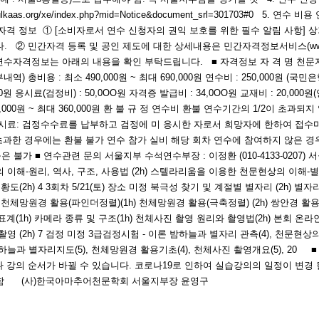
.org/xe/index.php?mid=Notice&document_srl=301703#0 5. 연수 비용
수 자격 정보 ① [소비자로서 연수 신청자의 권익 보호를 위한 필수 알림 사항]
 민간자격 등록 및 공인 제도에 대한 상세내용은 민간자격정보서비스(www.pq
수자격정보는 아래의 내용을 확인 부탁드립니다. ■ 자격정보 자 격 명 천문지도
비용 : 최소 490,000원 ~ 최대 690,000원 연수비 : 250,000원 (국민은행
 응시료(검정비) : 50,0OO원 자격증 발급비 : 34,0OO원 교재비 : 20,00
60,000원 ~ 최대 360,000원 환 불 규 정 연수비 환불 연수기간의 1/2이 
응시료: 검정수수료를 납부하고 검정에 미 응시한 자로서 희망자에 한하여 접수마감
 초과한 경우에는 환불 불가 연수 참가 실비 해당 회차 연수에 참여하지 않은 경
 불가 ■ 연수관련 문의 서울지부 수석연수부장 : 이정환 (010-4133-0207) 서울지
 이해-원리, 역사, 구조, 사용법 (2h) 스텔라리움을 이용한 천문현상의 이해-별찾기,
(2h) 4 3회차 5/21(토) 장소 미정 북극성 찾기 및 계절별 별자리 (2h) 별
 미정 천체망원경 활용(파인더정렬)(1h) 천체망원경 활용(극축정렬) (2h) 쌍안경 활용
좌표계(1h) 카메라 종류 및 구조(1h) 천체사진 촬영 원리와 촬영법(2h) 본회 온라인
일주촬영 (2h) 7 검정 미정 3급검정시험 - 이론 밤하늘과 별자리 관측(4), 천문현상의
 밤하늘과 별자리지도(5), 천체망원경 활용기초(4), 천체사진 촬영개요(5), 20
 강의 순서가 바뀔 수 있습니다. 코로나19로 인하여 실습강의의 일정이 변경
행함 (사)한국아마추어천문학회 서울지부장 윤영구