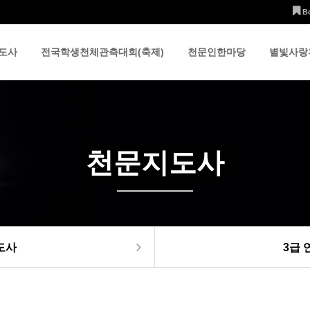
B
도사
전국학생천체관측대회(축제)
천문인한마당
별빛사랑
천문지도사
도사
3급