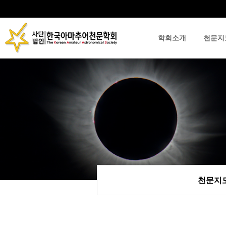
학회소개
천문지
류
하위분류
하위분류
천문지