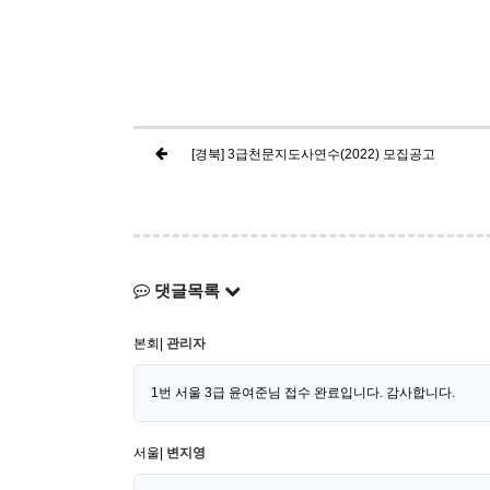
[경북] 3급천문지도사연수(2022) 모집공고
댓글목록
본회|
관리자
1번 서울 3급 윤여준님 접수 완료입니다. 감사합니다.
서울|
변지영