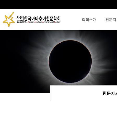
학회소개
천문지
류
하위분류
하위분류
천문지