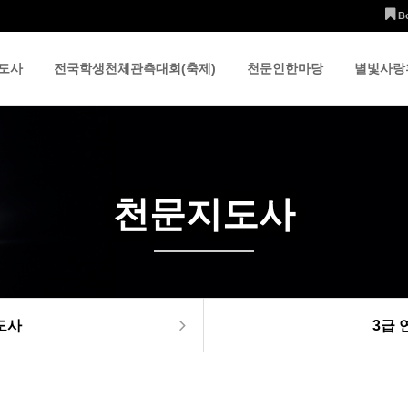
B
도사
전국학생천체관측대회(축제)
천문인한마당
별빛사랑
천문지도사
도사
3급