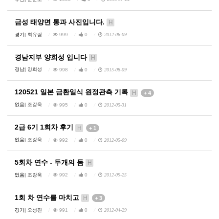
금성 태양면 통과 사진입니다.
H
경기|
최유림
999
0
2012-06-09
경남지부 양희성 입니다
H
경남|
양희성
998
0
2015-08-09
120521 일본 금환일식 원정관측 기록
H
+ 4
없음|
조강욱
995
0
2012-05-31
2급 6기 1회차 후기
H
+ 1
없음|
조강욱
992
0
2012-05-09
5회차 연수 - 두개의 돔
H
없음|
조강욱
992
0
2012-09-25
1회 차 연수를 마치고
H
+ 3
경기|
오성진
991
0
2012-04-29