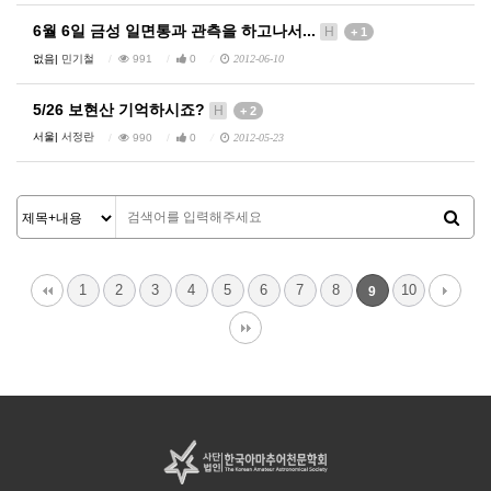
6월 6일 금성 일면통과 관측을 하고나서...
H
+ 1
없음|
민기철
991
0
2012-06-10
5/26 보현산 기억하시죠?
H
+ 2
서울|
서정란
990
0
2012-05-23
1
2
3
4
5
6
7
8
10
9