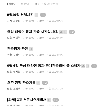
|
정해수
1009
0
2015-07-08
9월10일 천체사진
H
+ 1
경기|
최유림
1005
0
2012-09-16
금성 태양면 통과 관측 사진입니다.
H
+ 2
없음|
박성혁
1003
0
2012-06-07
관측평가 관련
H
서울|
김경식
1003
0
2015-07-06
6월 6일 금성 태양면 통과 공개관측회에 쓸 소책자
H
+ 1
없음|
심치현
1000
0
2012-06-05
호주 원정 관측기록
H
+ 2
없음|
조강욱
1000
0
2012-11-28
[과제] 3조 천문시연계획서
H
+ 1
부산|
문순보
1000
0
2016-07-24