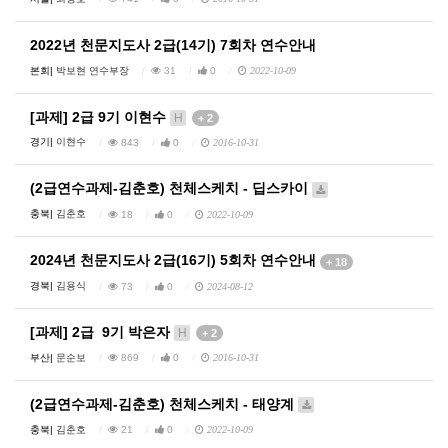
2022년 천문지도사 2급(14기) 7회차 연수안내
본회|
박보현 연수부장
31
0
2022-10-09
[과제] 2급 9기 이현수
H
+ 2
경기|
이현수
843
0
2016-10-31
(2급연수과제-김춘호) 천체스케치 - 딥스카이
충북|
김춘호
18
0
2022-10-09
2024년 천문지도사 2급(16기) 5회차 연수안내
+ 18
경북|
김용식
73
0
2024-08-12
[과제] 2급 9기 박은자
H
+ 2
부산|
문순보
869
0
2016-10-31
(2급연수과제-김춘호) 천체스케치 - 태양계
충북|
김춘호
21
0
2022-10-09