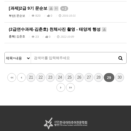
[과제]2급 9기 문순보
H
+ 2
부산|
문순보
820
0
2016-10-31
(2급연수과제-김춘호) 천체사진 촬영 - 태양계 행성
충북|
김춘호
23
0
2022-10-09
21
22
23
24
25
26
27
28
30
29