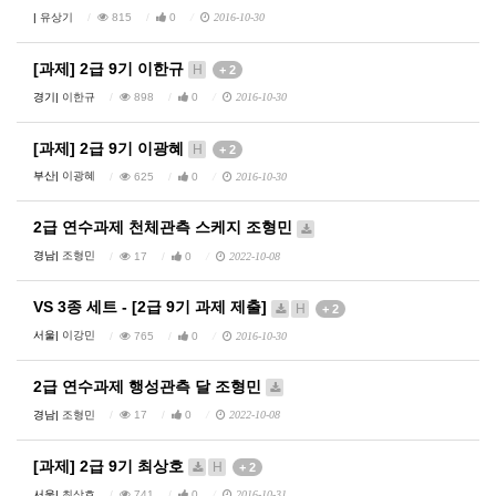
|
유상기
815
0
2016-10-30
[과제] 2급 9기 이한규
H
+ 2
경기|
이한규
898
0
2016-10-30
[과제] 2급 9기 이광혜
H
+ 2
부산|
이광혜
625
0
2016-10-30
2급 연수과제 천체관측 스케지 조형민
경남|
조형민
17
0
2022-10-08
VS 3종 세트 - [2급 9기 과제 제출]
H
+ 2
서울|
이강민
765
0
2016-10-30
2급 연수과제 행성관측 달 조형민
경남|
조형민
17
0
2022-10-08
[과제] 2급 9기 최상호
H
+ 2
서울|
최상호
741
0
2016-10-31