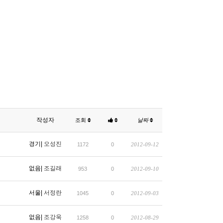
작성자
조회
날짜
경기|
오성진
1172
0
2012-09-12
없음|
조길래
953
0
2012-09-10
서울|
서정란
1045
0
2012-09-03
없음|
조강욱
1258
0
2012-08-29