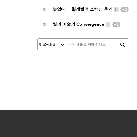
늦었네~~ 헐레벌떡 소백산 후기
H
54
+ 2
별과 예술의 Convergence
H
53
+ 2
처음
이전
맨끝