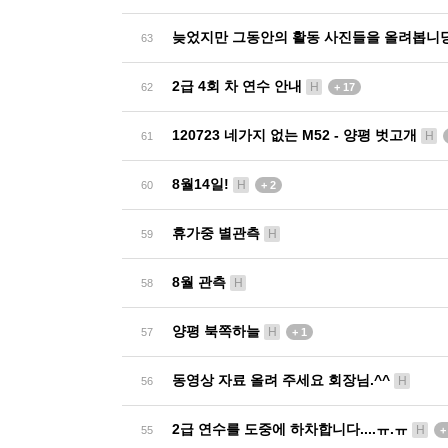
늦었지만 그동안의 활동 사진들을 올려봅니당
63
2급 4회 차 연수 안내
H
62
+ 17
120723 네가지 없는 M52 - 양평 벗고개
H
61
8월14일!
H
60
+ 2
휴가중 별관측
H
59
8월 관측
H
58
양평 북쪽하늘
H
57
+ 1
동영상 자료 올려 주세요 회장님.^^
H
56
2급 연수를 도중에 하차합니다....ㅠ.ㅠ
H
55
+