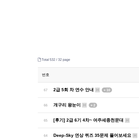
Total 532 /
32 page
번호
2급 5회 차 연수 안내
H
67
+ 10
개구리 왕눈이
H
66
+ 2
[후기] 2급 6기 4차~ 여주세종천문대
H
65
Deep-Sky 연상 퀴즈 35문제 풀어보세요
H
64