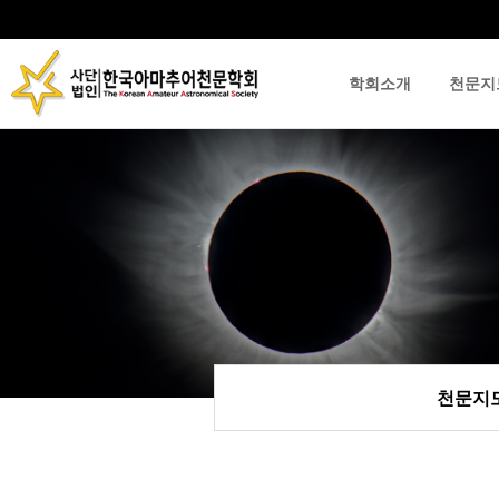
학회소개
천문지
류
하위분류
하위분류
천문지