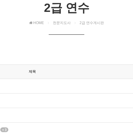
2급 연수
HOME
천문지도사
2급 연수게시판
제목
+ 3