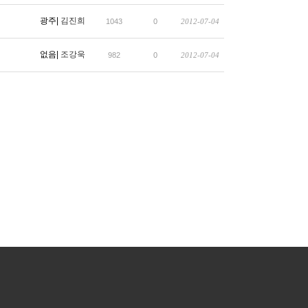
광주|
김진희
1043
0
2012-07-04
없음|
조강욱
982
0
2012-07-04