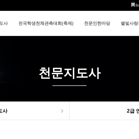
B
도사
전국학생천체관측대회(축제)
천문인한마당
별빛사랑
천문지도사
도사
2급