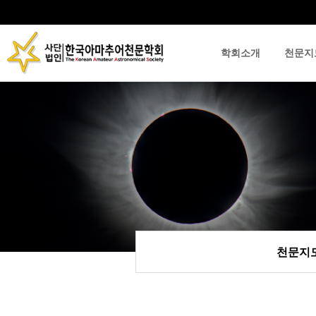
학회소개
천문지
류
하위분류
하위분류
천문지