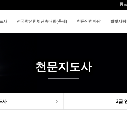
B
도사
전국학생천체관측대회(축제)
천문인한마당
별빛사랑
천문지도사
도사
2급