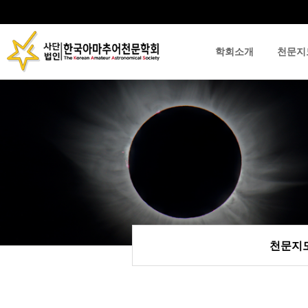
학회소개
천문지
류
하위분류
하위분류
천문지