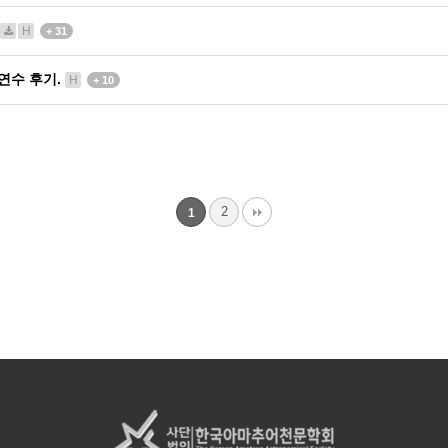
H
+ 31
 연수 후기.
H
+ 10
2
1