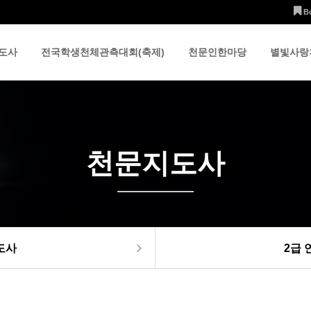
B
도사
전국학생천체관측대회(축제)
천문인한마당
별빛사랑
천문지도사
도사
2급