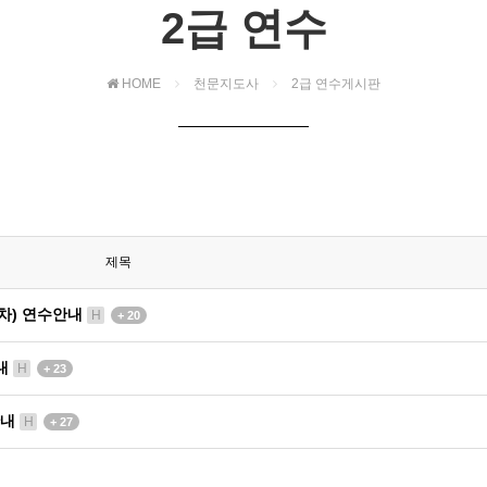
2급 연수
HOME
천문지도사
2급 연수게시판
제목
회차) 연수안내
H
+ 20
안내
H
+ 23
안내
H
+ 27