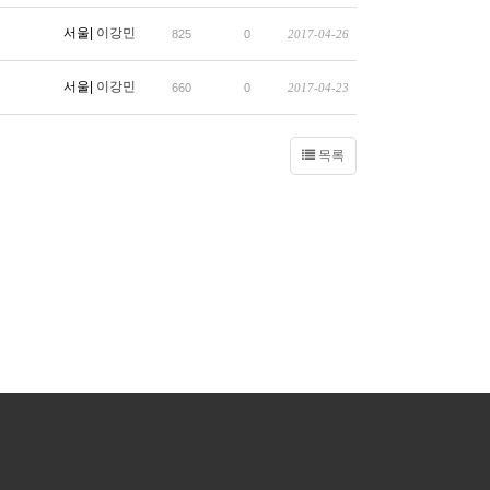
서울|
이강민
825
0
2017-04-26
서울|
이강민
660
0
2017-04-23
목록