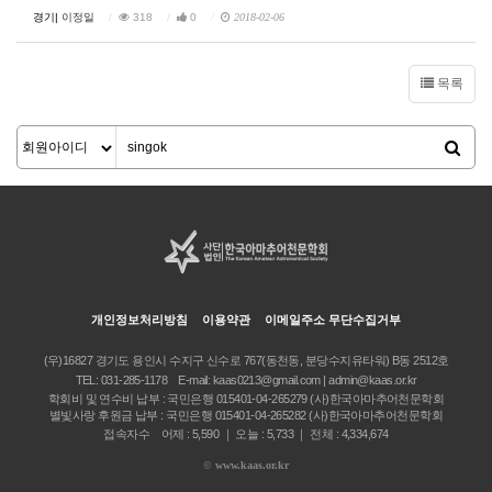
경기|
이정일
318
0
2018-02-06
목록
개인정보처리방침
이용약관
이메일주소 무단수집거부
(우)16827 경기도 용인시 수지구 신수로 767(동천동, 분당수지유타워) B동 2512호
TEL:
031-285-1178
E-mail:
kaas0213@gmail.com | admin@kaas.or.kr
학회비 및 연수비 납부 : 국민은행 015401-04-265279 (사)한국아마추어천문학회
별빛사랑 후원금 납부 : 국민은행 015401-04-265282 (사)한국아마추어천문학회
접속자수 어제 : 5,590 ｜ 오늘 : 5,733 ｜ 전체 : 4,334,674
©
www.kaas.or.kr