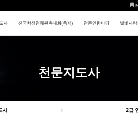
B
도사
전국학생천체관측대회(축제)
천문인한마당
별빛사랑
천문지도사
도사
2급