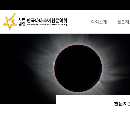
학회소개
천문지
류
하위분류
하위분류
천문지