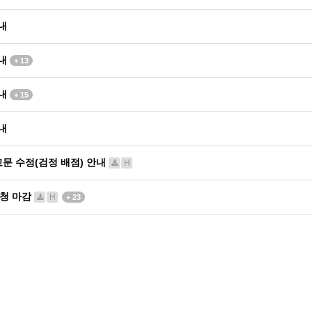
내
안내
+ 13
안내
+ 15
내
고문 수정(검정 배점) 안내
H
신청 마감
H
+ 23