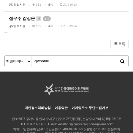
경기|
최지원
315
0
2019-09-19
섬우주 감상문
H
+ 1
경기|
최지원
559
0
2019-01-28
목록
개인정보처리방침
이용약관
이메일주소 무단수집거부
(우)16827 경기도 용인시 수지구 신수로 767(동천동, 분당수지유타워) B동 2512호
TEL:
031-285-1178
E-mail:
kaas0213@gmail.com | admin@kaas.or.kr
학회비 및 연수비 납부 : 국민은행 015401-04-265279 (사)한국아마추어천문학회