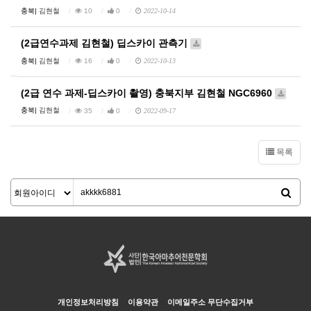
충북|
김현철
10
0
2022-10-14
(2급연수과제 김현철) 딥스카이 관측기
충북|
김현철
16
0
2022-10-13
(2급 연수 과제-딥스카이 촬영) 충북지부 김현철 NGC6960
충북|
김현철
35
0
2022-09-17
목록
개인정보처리방침
이용약관
이메일주소 무단수집거부