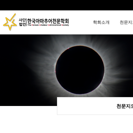
학회소개
천문지
류
하위분류
하위분류
천문지