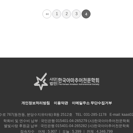
1
2
3
4
개인정보처리방침
이용약관
이메일주소 무단수집거부
수로 767(동천동, 분당수지유타워) B동 2512호
TEL:
031-285-1178
E-mail:
kaas02
학회비 및 연수비 납부 : 국민은행 015401-04-265279 (사)한국아마추어천문학회
별빛사랑 후원금 납부 : 국민은행 015401-04-265282 (사)한국아마추어천문학회
접속자수 어제 : 5,907 ｜ 오늘 : 5,399 ｜ 전체 : 4,346,799