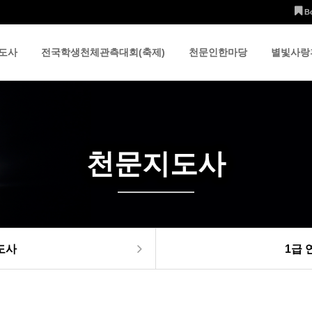
B
도사
전국학생천체관측대회(축제)
천문인한마당
별빛사랑
천문지도사
도사
1급