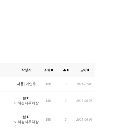
작성자
조회
날짜
서울|
이연우
100
0
2021-07-05
본회|
130
0
2021-06-28
이혜경사무처장
본회|
158
0
2021-06-08
이혜경사무처장