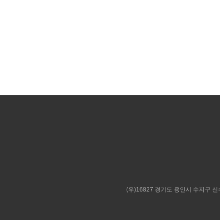
처음
(우)16827 경기도 용인시 수지구 신