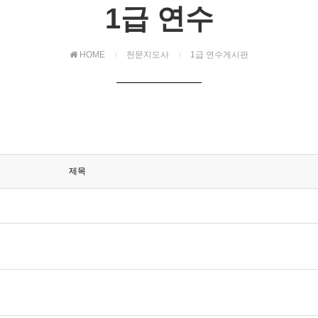
1급 연수
HOME
천문지도사
1급 연수게시판
제목