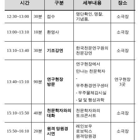
시간
구분
세부내용
장소
명단확인
,
명찰
,
12:30~13:00
30
분
접수
소극장
기념품
,
13:00~13:10
10
분
환영사
소극장
한국천문연구원의
13:10~13:40
30
분
기조강연
소극장
천문강연
연구현장에서
만나는 천문학자
-
연구현장
연구현장
13:40~15:10
90
분
방문
3
곳
우주환경연구센터
-
우주물체감시실
-
달 및 행성과학
천문학자와의
천문학자와의
15:10~15:50
40
분
소극장
대화
토크콘서트
레인보우
원격 망원경
15:50~16:10
20
분
로보틱스
소극장
시연
원격망원경