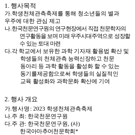
1.
행사목적
가
.
학생천체관측축제를 통해 청소년들의 별과
우주에 대한 관심 제고
나
.
한국천문연구원의 연구현장에서 직접 천문학자의
연구활동을 보며 미래 우주시대
주역으로 성장할
수 있는 토대 마련
다
.
각 학교에서 보유한 과학 기자재 활용법 확산 및
학생들의 천체관측
능력
신장하고 천문
동아리 등 과학 활동을 활성화 할 수 있는
동기를
제공함으로써 학생들의 실질적인
교육 활성화와 과학문화 확산에 기여
2.
행사 개요
가
.
행사명
: 2023
학생천체관측축제
나
.
주
최
:
한국천문연구원
다
.
주
관
:
한국천문연구원
,
(
사
)
한국아마추어천문학회
*