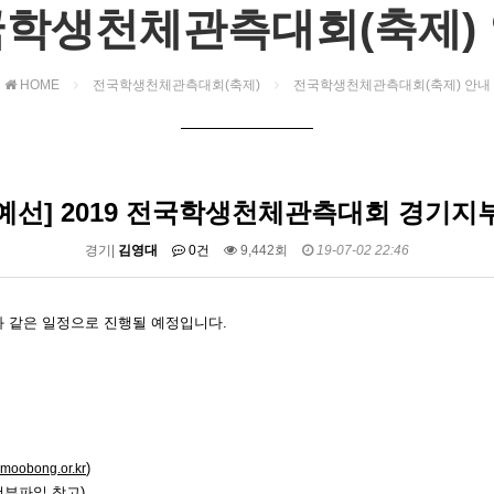
학생천체관측대회(축제)
HOME
전국학생천체관측대회(축제)
전국학생천체관측대회(축제) 안내
예선] 2019 전국학생천체관측대회 경기지
경기|
김영대
0건
9,442회
19-07-02 22:46
 같은 일정으로 진행될 예정입니다.
)
.moobong.or.kr
첨부파일 참고)