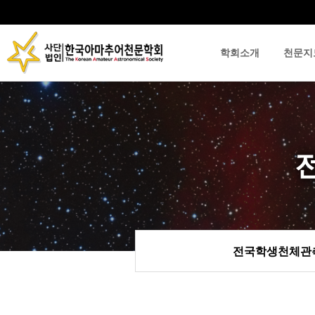
학회소개
천문지
류
하위분류
하위분류
전국학생천체관측