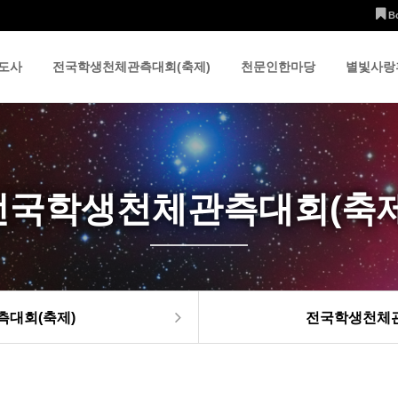
B
도사
전국학생천체관측대회(축제)
천문인한마당
별빛사랑
전국학생천체관측대회(축제
대회(축제)
전국학생천체관