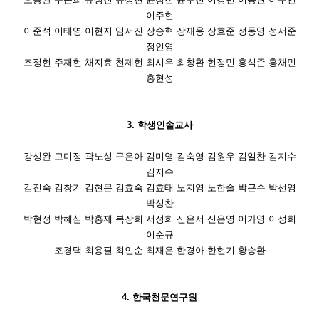
이주현
이준석 이태영 이현지 임서진 장승혁 장재용 장호준 정동영 정서준
정인영
조정현 주재현 채지효 천제현 최시우 최창환 현정민 홍석준 홍채민
홍현성
3. 학생인솔교사
강성완 고미정 곽노성 구은아 김미영 김숙영 김원우 김일찬 김지수
김지수
김진숙 김창기 김현문 김효숙 김효태 노지영 노한솔 박근수 박선영
박성찬
박현정 박혜심 박홍제 복장희 서정희 신은서 신은영 이가영 이성희
이순규
조경택 최용필 최인순 최재은 한경아 한현기 황승환
4. 한국천문연구원