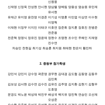
신원웅
신재영 신정욱 안성현 안시현 양삼렬 양예림 양용성 염승원 유민재
유서현
유재근 유지영 윤찬영 이경준 이기성 이명훈 이민엽 이상연 이수현
이영혁
이재현 이정무 이지민 이태규 이호연 장준휘 장지훈 장호진 전병준
전준용
전준혁 정명식 정유진 정윤재 정현수 조명현 조수민 주해인 지재영
진수연
차승민 천현길 최기성 최승훈 최지원 최태현 한은지 황진하
2. 중등부 참가학생
강민석 강민지 강수정 곽준영 권무현 김대겸 김도협 김동영 김동우
김민회
김보성 김서현 김수연 김수진 김유진 김주영 김지환 김현기 김형우
도호영
문경도 박노윤 박성재 박진우 배성국 백지유 양진혁 연승민 오선재
오성준
오승환 우준희 유성진 유성현 윤성진 윤우진 이경민 이동현 이수연