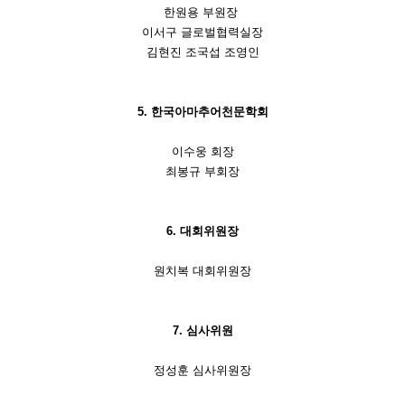
한원용 부원장
이서구 글로벌협력실장
김현진 조국섭 조영인
5. 한국아마추어천문학회
이수웅 회장
최봉규 부회장
6. 대회위원장
원치복 대회위원장
7. 심사위원
정성훈 심사위원장