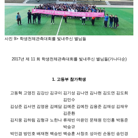
사진 9
> 학생천체관측대회를 빛내주신 별님들
2017년 제 11 회 학생천체관측대회를 빛내주신 별님들(가나다순)
1. 고등부 참가학생
고동혁 고영진 김강산 김규이 김기성 김나연 김나현 김도연 김도희
김민수
김상준 김서연 김영윤 김예담 김예준 김예찬 김용준 김재성 김재우
김준환
김지웅 김하림 김형규 노한나 류재빈 마윤민 문채원 민인홍 박동준
박승규
박인겸 방민호 배재현 백승빈 백승훈 서창조 성아린 손동민 송민경