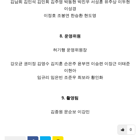
김남희 김민석 김민회 김주영 박동현 박진우 서성훈 유주상 이두현
이성경
이정호 조봉연 한승환 현도영
8. 운영위원
허기행 운영위원장
강오균 권미정 김영수 김지훈 손은주 윤부연 이승련 이장근 이태준
이현아
임규리 임은빈 조준우 최보라 황인화
9. 촬영팀
김종원 문순보 이강민
0