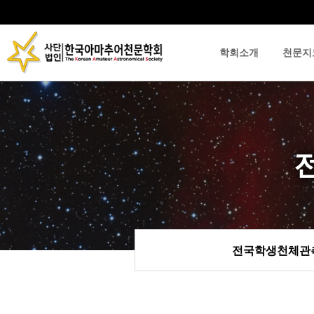
학회소개
천문지
류
하위분류
하위분류
전국학생천체관측