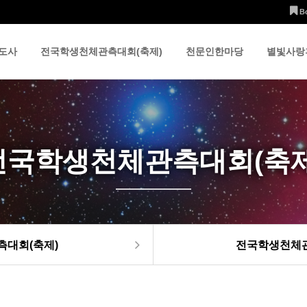
B
도사
전국학생천체관측대회(축제)
천문인한마당
별빛사랑
전국학생천체관측대회(축제
대회(축제)
전국학생천체관