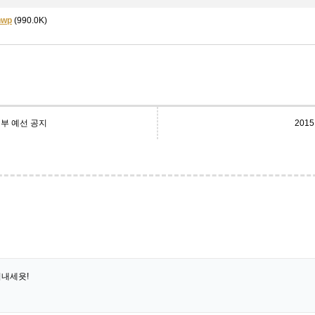
wp
(990.0K)
지부 예선 공지
20
힘내세욧!