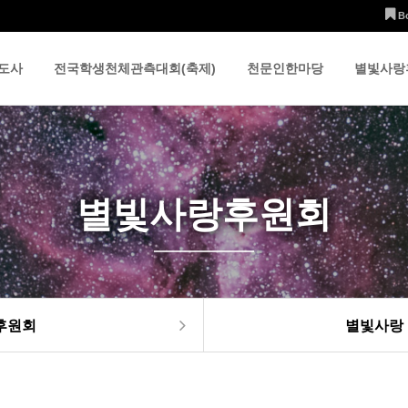
B
도사
전국학생천체관측대회(축제)
천문인한마당
별빛사랑
별빛사랑후원회
후원회
별빛사랑