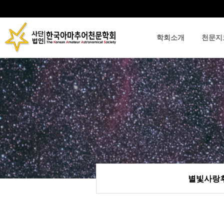
학회소개
천문지
류
하위분류
하위분류
별빛사랑