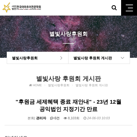
별빛사랑후원회
별빛사랑후원회
별빛사랑 후원회 게시판
별빛사랑 후원회 게시판
HOME
별빛사랑후원회
별빛사랑 후원회 게시판
"후원금 세제혜택 종료 재안내" - 23년 12월
공익법인 지정기간 만료
본회|
관리자
0건
8,103회
24-06-03 10:03