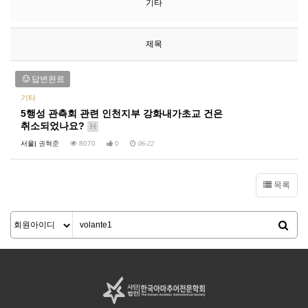
기타
제목
답변완료
기타
5행성 관측회 관련 인천지부 강화내가초교 건은
취소되었나요?
H
서울|
권혁준
8070
0
06-22
목록