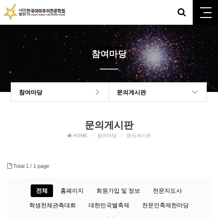
참여마당
참여마당
문의게시판
문의게시판
HOME
참여마당
문의게시판
Total 1 /
1 page
전체
홈페이지
회원가입 및 정보
천문지도사
학생천체관측대회
대한민국별축제
천문인축제한마당