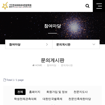
참여마당
참여마당
문의게시판
문의게시판
HOME
참여마당
문의게시판
Total 1 /
1 page
전체
홈페이지
회원가입 및 정보
천문지도사
학생천체관측대회
대한민국별축제
천문인축제한마당