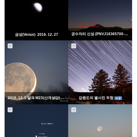
궁수자리 신성 (PNVJ18365700-2855420 )
금성(Venus) 2016. 12. 27
H
H
12790
12-28
15764
12-02
본회|김지훈
본회|김지훈
2016. 12. 1 달과 M23(산개성단) 랑데뷰
강원도의 별사진 두장
+ 2
+ 2
H
H
18739
12-01
15508
11-29