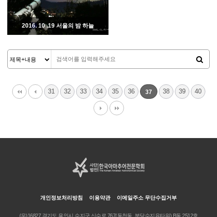
2016. 10 .19 서울의 밤 하늘
12678
10-20
본회|김지훈
31
32
33
34
35
36
38
39
40
37
개인정보처리방침
이용약관
이메일주소 무단수집거부
(우)16827 경기도 용인시 수지구 신수로 767(동천동, 분당수지유타워) B동 2512호