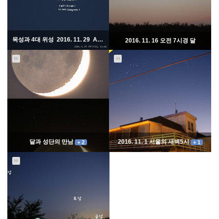
본회|김지훈
본회|이혜경
목성과 4대 위성 2016. 11. 29 AM 7:00
+ 1
2016. 11. 16 오전 7시경 달
H
H
15391
11-29
12765
11-16
본회|김지훈
본회|김지훈
달과 성단의 만남
2016. 11. 1 서울의 새벽5시
+ 2
+ 1
H
16457
11-04
15420
11-01
본회|김지훈
본회|김지훈