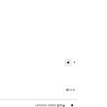
4
목록
나미비아 사막의 밤하늘