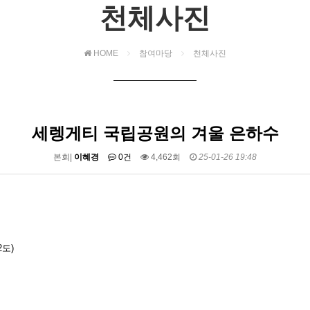
천체사진
HOME
참여마당
천체사진
세렝게티 국립공원의 겨울 은하수
본회|
이혜경
0건
4,462회
25-01-26 19:48
도)