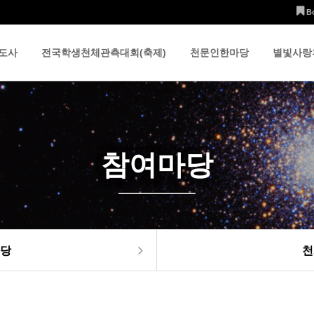
B
도사
전국학생천체관측대회(축제)
천문인한마당
별빛사랑
참여마당
당
천