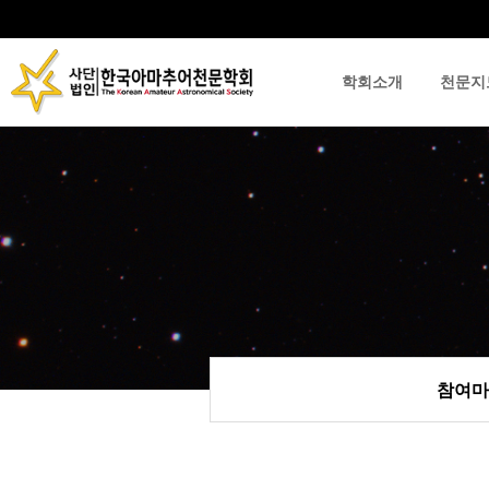
학회소개
천문지
류
하위분류
하위분류
참여마