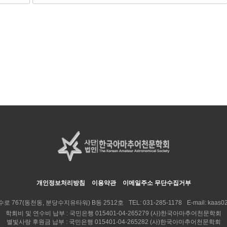
개인정보처리방침
이용약관
이메일주소 무단수집거부
수로 767(동천동, 분당수지유타워) B동 2512호
TEL:
031-285-1178
E-mail:
kaas02
학회비 및 연수비 납부 : 국민은행 015401-04-265279 (사)한국아마추어천문학회
별빛사랑 후원금 납부 : 국민은행 015401-04-265282 (사)한국아마추어천문학회