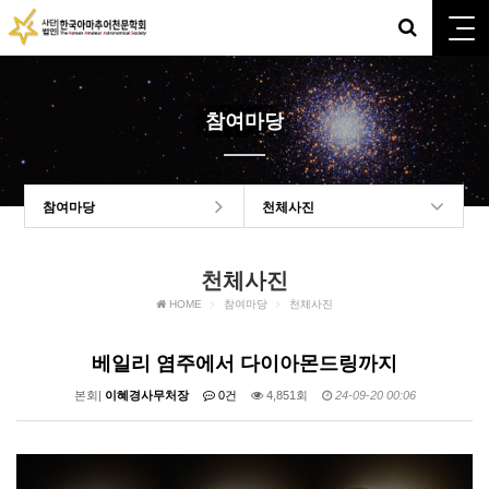
참여마당
참여마당
천체사진
천체사진
HOME
참여마당
천체사진
베일리 염주에서 다이아몬드링까지
본회|
이혜경사무처장
0건
4,851회
24-09-20 00:06