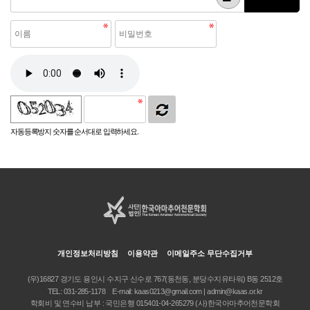
자동등록방지 숫자를 순서대로 입력하세요.
개인정보처리방침
이용약관
이메일주소 무단수집거부
(우)16827 경기도 용인시 수지구 신수로 767(동천동, 분당수지유타워) B동 2512호
TEL:
031-285-1178
E-mail:
kaas0213@gmail.com | admin@kaas.or.kr
학회비 및 연수비 납부 : 국민은행 015401-04-265279 (사)한국아마추어천문학회