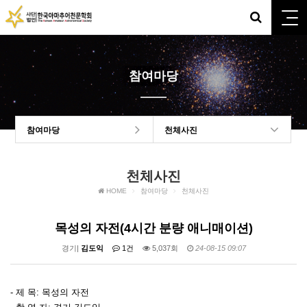
참여마당
참여마당
천체사진
천체사진
HOME
참여마당
천체사진
목성의 자전(4시간 분량 애니매이션)
경기|
김도익
1건
5,037회
24-08-15 09:07
- 제 목: 목성의 자전