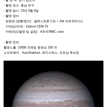
​- 촬 영 자: 경기 김도익
- 촬영 장소: 충남 유구
- 촬영 일시: 23년 9월 8일
- 촬영 장비:
망원경 (경통/렌즈) : 셀레스트론 C11 + 2배 바로우(미드)
가대(삼각대) : iOptron CEM-70
카메라(모델명 및 설정) : ASI-678MC color
- 촬영 정보:
촬영노출: 10000 프레임 동영상 100 개
소프트웨어 : AutoStakkert, 레지스탁스, 포토샵 후보정