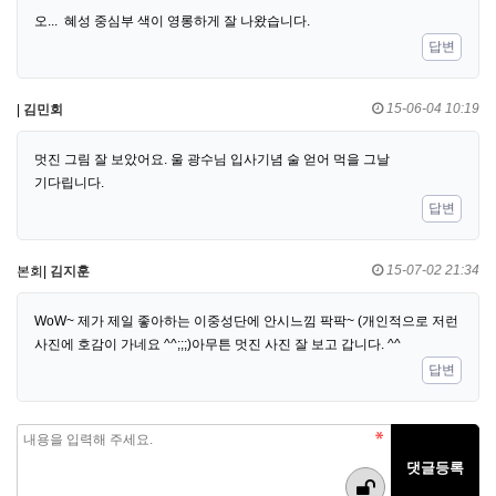
오... 혜성 중심부 색이 영롱하게 잘 나왔습니다.
답변
15-06-04 10:19
|
김민회
멋진 그림 잘 보았어요. 울 광수님 입사기념 술 얻어 먹을 그날
기다립니다.
답변
15-07-02 21:34
본회|
김지훈
WoW~ 제가 제일 좋아하는 이중성단에 안시느낌 팍팍~ (개인적으로 저런
사진에 호감이 가네요 ^^;;;)아무튼 멋진 사진 잘 보고 갑니다. ^^
답변