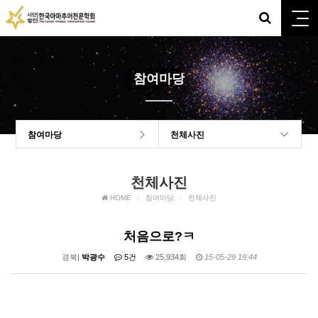
참여마당
참여마당
천체사진
천체사진
HOME
참여마당
천체사진
처음으로?ㅋ
경북|
박광수
5건
25,934회
15-05-29 19:44