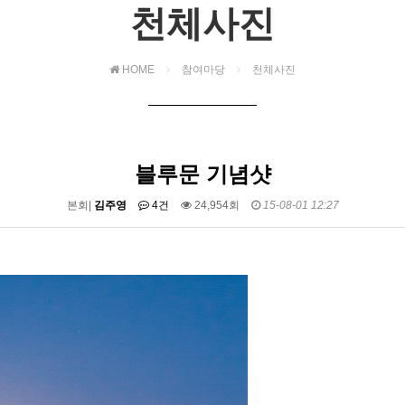
천체사진
HOME
참여마당
천체사진
블루문 기념샷
본회|
김주영
4건
24,954회
15-08-01 12:27