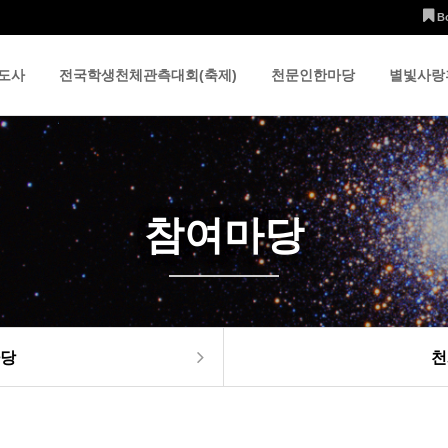
B
도사
전국학생천체관측대회(축제)
천문인한마당
별빛사랑
참여마당
당
천