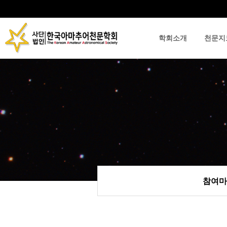
학회소개
천문지
류
하위분류
하위분류
참여마