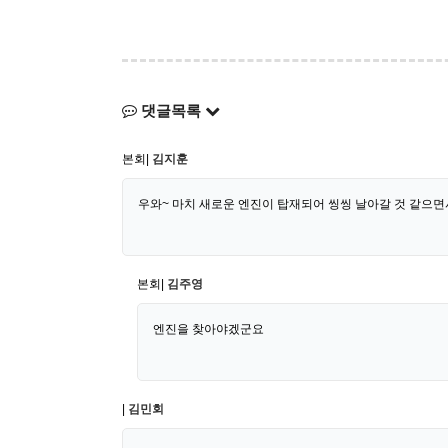
댓글목록
본회|
김지훈
우와~ 마치 새로운 엔진이 탑재되어 씽씽 날아갈 것 같으면서
본회|
김주영
엔진을 찾아야겠군요
|
김민회