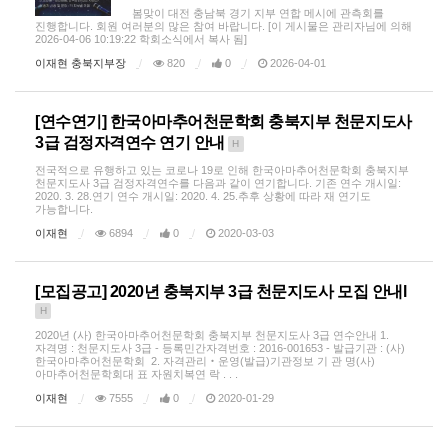
봄맞이 대전 충남북 경기 지부 연합 메시에 관측회를
진행합니다. 회원 여러분의 많은 참여 바랍니다. [이 게시물은 관리자님에 의해
2026-04-06 10:19:22 학회소식에서 복사 됨]
이재현 충북지부장
820
0
2026-04-01
[연수연기] 한국아마추어천문학회 충북지부 천문지도사
3급 검정자격연수 연기 안내
H
전국적으로 유행하고 있는 코로나 19로 인해 한국아마추어천문학회 충북지부
천문지도사 3급 검정자격연수를 다음과 같이 연기합니다. 기존 연수 개시일:
2020. 3. 28.연기 연수 개시일: 2020. 4. 25.추후 상황에 따라 재 연기도
가능합니다.
이재현
6894
0
2020-03-03
[모집공고] 2020년 충북지부 3급 천문지도사 모집 안내l
H
2020년 (사) 한국아마추어천문학회 충북지부 천문지도사 3급 연수안내 1.
자격명 : 천문지도사 3급 - 등록민간자격번호 : 2016-001653 - 발급기관 : (사)
한국아마추어천문학회 2. 자격관리‧운영(발급)기관정보 기 관 명(사)
아마추어천문학회대 표 자원치복연 락 . . .
이재현
7555
0
2020-01-29