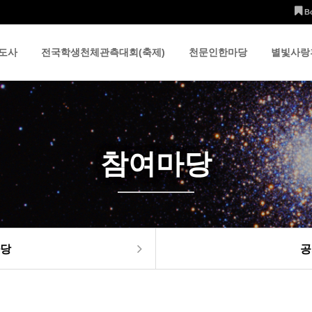
B
도사
전국학생천체관측대회(축제)
천문인한마당
별빛사랑
참여마당
당
공