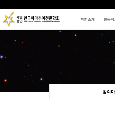
학회소개
천문지
류
하위분류
하위분류
참여마