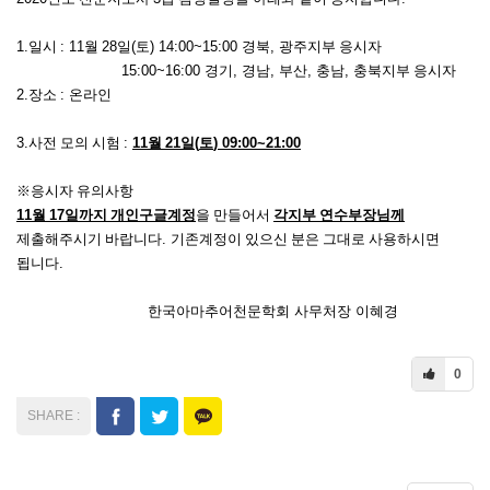
1.
일시
: 11
월
28
일
(
토
) 14:00~15:00
경북
,
광주지부 응시자
15:00~16:00
경기
,
경남
,
부산
,
충남
,
충북지부 응시자
2.
장소
:
온라인
3.
사전 모의 시험
:
11
월
21
일
(
토
) 09:00~21:00
※
응시자 유의사항
11
월
17
일까지 개인구글계정
을 만들어서
각지부 연수부장님께
제출해주시기 바랍니다
.
기존계정이 있으신 분은 그대로 사용하시면
됩니다
.
한국아마추어천문학회 사무처장 이혜경
0