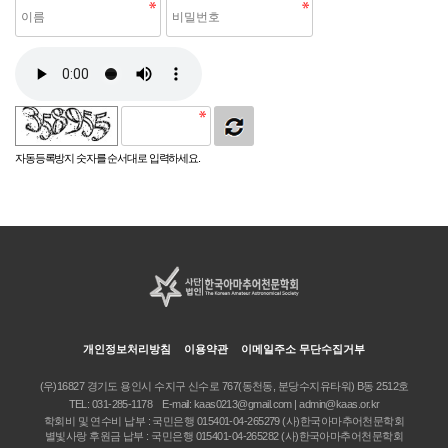
자동등록방지 숫자를 순서대로 입력하세요.
개인정보처리방침
이용약관
이메일주소 무단수집거부
(우)16827 경기도 용인시 수지구 신수로 767(동천동, 분당수지유타워) B동 2512호
TEL:
031-285-1178
E-mail:
kaas0213@gmail.com | admin@kaas.or.kr
학회비 및 연수비 납부 : 국민은행 015401-04-265279 (사)한국아마추어천문학회
별빛사랑 후원금 납부 : 국민은행 015401-04-265282 (사)한국아마추어천문학회