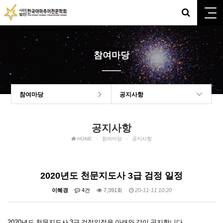
참여마당
참여마당
공지사항
공지사항
HOME
참여마당
공지사항
2020년도 천문지도사 3급 검정 일정
이혜경
4건
7,391회
20-11-11 10:20
2020
년도 천문지도사
3
급 검정일정을 아래와 같이 공지합니다
.